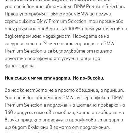
употребяваните автомобили BMW Premium Selection.
Преди употребяван автомобил BMW да получи
сертификата BMW Premium Selection, той преминава
през различни проверки - за 100% премиум качество и
безкомпромисна надеждност. Насладете се на
сигурността на 24-месечната гаранция на BMW
Premium Selection и се възползвайте от нашето
цялостно портфолио от услуги и опции за
финансиране.
Ние също имаме стандарти. Но по-високи.
За нас качеството не е просто обещание, а принцип.
Употребяван автомобил BMW със сертификат BMW
Premium Selection е подложен на щателна проверка на
360 градуса: само автомобили, които отговарят на
всички прецизно определени продуктови стандарти
ще бъдат включени в гамата от предложения.