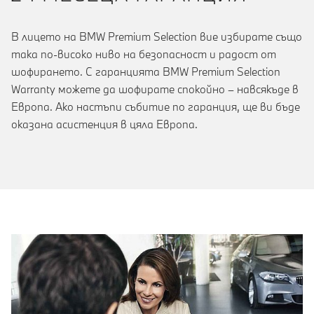
В лицето на BMW Premium Selection вие избирате също
така по-високо ниво на безопасност и радост от
шофирането. С гаранцията BMW Premium Selection
Warranty можете да шофирате спокойно – навсякъде в
Европа. Ако настъпи събитие по гаранция, ще ви бъде
оказана асистенция в цяла Европа.