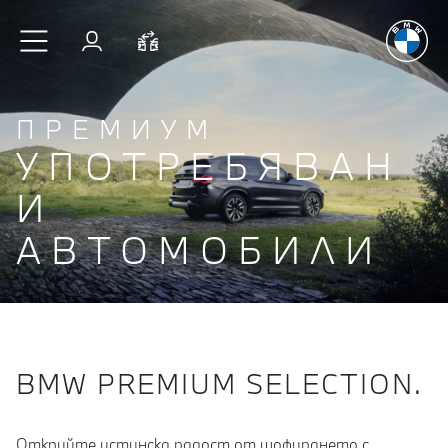
Радостт
Към основното съдържание
Вход
Cравнете
ПРЕМИУМ
УПОТРЕБЯВАН
И
АВТОМОБИЛИ
BMW PREMIUM SELECTION.
Oткрийте истинска радост от шофирането с