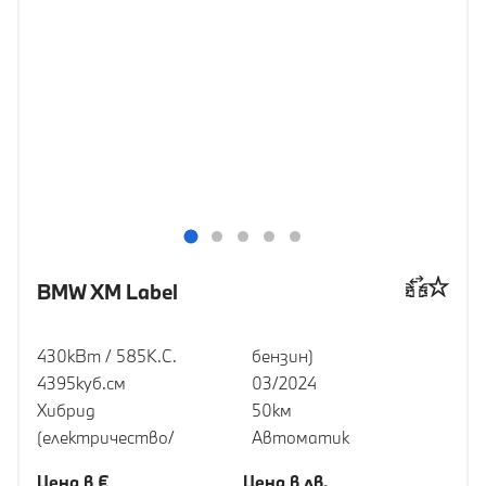
BMW XM Label
430кВт / 585К.С.
бензин)
4395куб.cм
03/2024
Хибрид
50км
(електричество/
Автоматик
Цена в €
Цена в лв.