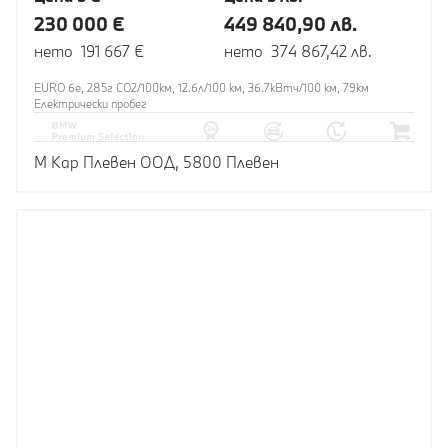
230 000 €
449 840,90 лв.
нето 191 667 €
нето 374 867,42 лв.
EURO 6e, 285г CO2/100км, 12.6л/100 км, 36.7кВтч/100 км, 79км
Eлектрически пробег
М Кар Плевен ООД, 5800 Плевен