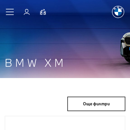
Радостт
Към основното съдържание
Вход
Cравнете
BMW XM
Още филтри