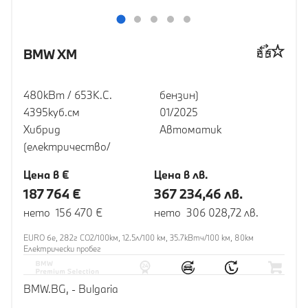
BMW XM
480кВт / 653К.С.
бензин)
4395куб.cм
01/2025
Хибрид
Автоматик
(електричество/
Цена в €
Цена в лв.
187 764 €
367 234,46 лв.
нето 156 470 €
нето 306 028,72 лв.
EURO 6e, 282г CO2/100км, 12.5л/100 км, 35.7кВтч/100 км, 80км
Eлектрически пробег
BMW.BG, - Bulgaria