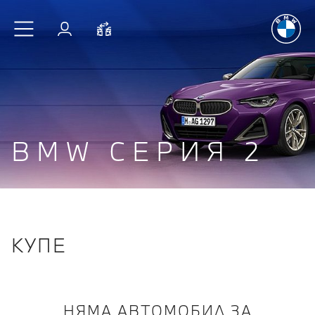
Радостт
Към основното съдържание
Вход
Cравнете
BMW СЕРИЯ 2
КУПЕ
НЯМА АВТОМОБИЛ ЗА