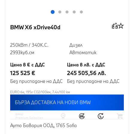
BMW X6 xDrive40d
250кВт / 340К.С.
Дизел
2993куб.cм
Автоматик
Цена в € с ДДС
Цена в лв. с ДДС
125 525 €
245 505,56 лв.
Без приспадане на ДДС
Без приспадане на ДДС
EURO 6e, 195г CO2/100км, 7.4л/100 км
БЪРЗА ДОСТАВКА НА НОВИ BMW
Ауто Бавария ООД, 1765 Sofia