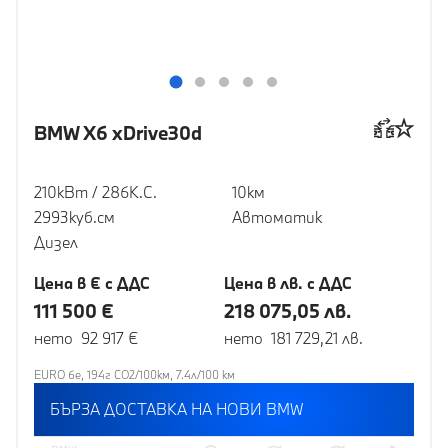
BMW X6 xDrive30d
210кВт / 286К.С.
10км
2993куб.cм
Автоматик
Дизел
Цена в € с ДДС
Цена в лв. с ДДС
111 500 €
218 075,05 лв.
нето 92 917 €
нето 181 729,21 лв.
EURO 6e, 194г CO2/100км, 7.4л/100 км
БЪРЗА ДОСТАВКА НА НОВИ BMW