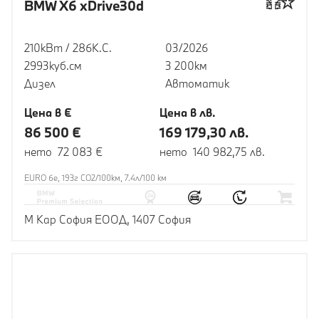
BMW X6 xDrive30d
210кВт / 286К.С.
03/2026
2993куб.cм
3 200км
Дизел
Автоматик
Цена в €
Цена в лв.
86 500 €
169 179,30 лв.
нето 72 083 €
нето 140 982,75 лв.
EURO 6e, 193г CO2/100км, 7.4л/100 км
М Кар София ЕООД, 1407 София