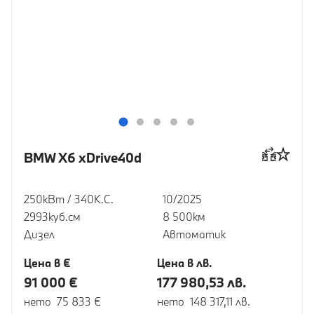
BMW X6 xDrive40d
250кВт / 340К.С.
10/2025
2993куб.cм
8 500км
Дизел
Автоматик
Цена в €
Цена в лв.
91 000 €
177 980,53 лв.
нето 75 833 €
нето 148 317,11 лв.