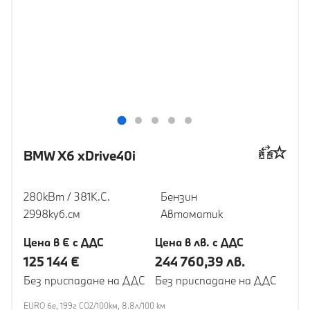
BMW X6 xDrive40i
280кВт / 381К.С.
Бензин
2998куб.cм
Автоматик
Цена в € с ДДС
Цена в лв. с ДДС
125 144 €
244 760,39 лв.
Без приспадане на ДДС
Без приспадане на ДДС
EURO 6e, 199г CO2/100км, 8.8л/100 км