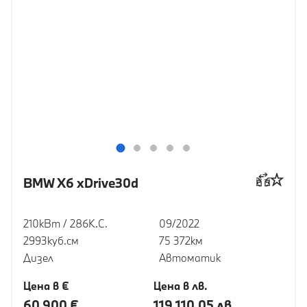
BMW X6 xDrive30d
210кВт / 286К.С.
09/2022
2993куб.cм
75 372км
Дизел
Автоматик
Цена в €
Цена в лв.
60 900 €
119 110,05 лв.