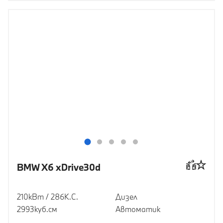
BMW X6 xDrive30d
210кВт / 286К.С.
Дизел
2993куб.cм
Автоматик