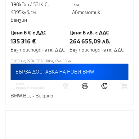
390кВт / 531К.С.
1км
4395куб.cм
Автоматик
Бензин
Цена в € с ДДС
Цена в лв. с ДДС
135 316 €
264 655,09 лв.
Без приспадане на ДДС
Без приспадане на ДДС
EURO 6d, 270г CO2/100км, 12л/100 км
БЪРЗА ДОСТАВКА НА НОВИ BMW
BMW.BG, - Bulgaria