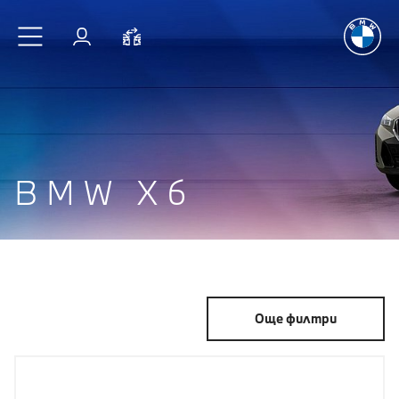
Радостт
Към основното съдържание
Вход
Cравнете
BMW X6
Още филтри