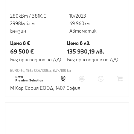
280кВт / 381К.С.
10/2023
2998куб.cм
49 960км
Бензин
Автоматик
Цена в €
Цена в лв.
69 500 €
135 930,19 лв.
Без приспадане на ДДС
Без приспадане на ДДС
EURO 6d, 196г CO2/100км, 8.7л/100 км
М Кар София ЕООД, 1407 София