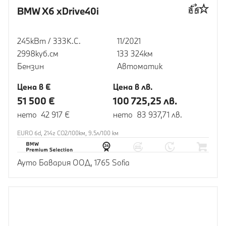
BMW X6 xDrive40i
245кВт / 333К.С.
11/2021
2998куб.cм
133 324км
Бензин
Автоматик
Цена в €
Цена в лв.
51 500 €
100 725,25 лв.
нето 42 917 €
нето 83 937,71 лв.
EURO 6d, 214г CO2/100км, 9.5л/100 км
Ауто Бавария ООД, 1765 Sofia