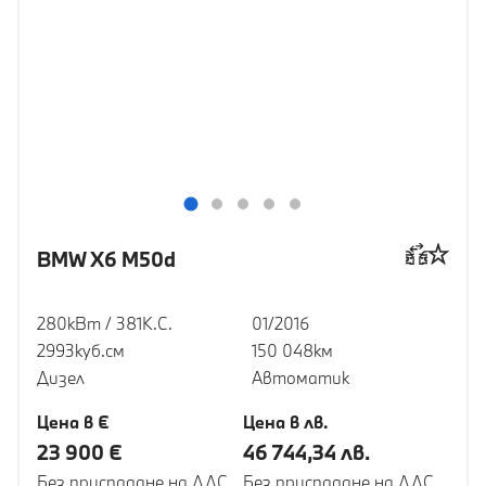
BMW X6 M50d
280кВт / 381К.С.
01/2016
2993куб.cм
150 048км
Дизел
Автоматик
Цена в €
Цена в лв.
23 900 €
46 744,34 лв.
Без приспадане на ДДС
Без приспадане на ДДС