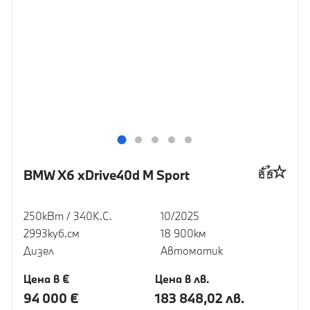
BMW X6 xDrive40d M Sport
250кВт / 340К.С.
10/2025
2993куб.cм
18 900км
Дизел
Автоматик
Цена в €
Цена в лв.
94 000 €
183 848,02 лв.