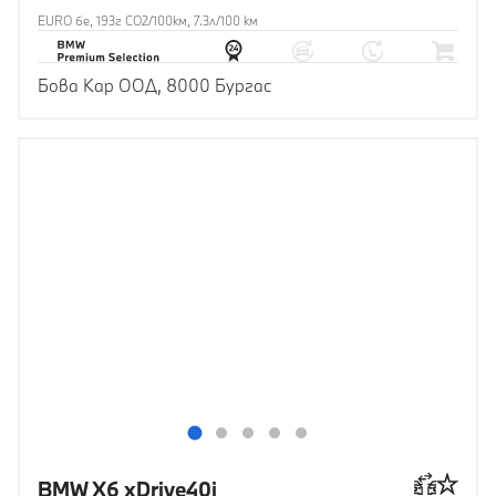
EURO 6e, 193г CO2/100км, 7.3л/100 км
Бова Кар ООД, 8000 Бургас
BMW X6 xDrive40i