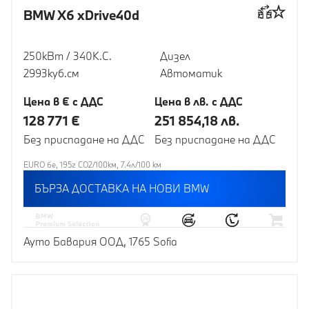
BMW X6 xDrive40d
250кВт / 340К.С.
Дизел
2993куб.cм
Автоматик
Цена в € с ДДС
Цена в лв. с ДДС
128 771 €
251 854,18 лв.
Без приспадане на ДДС
Без приспадане на ДДС
EURO 6e, 195г CO2/100км, 7.4л/100 км
БЪРЗА ДОСТАВКА НА НОВИ BMW
Ауто Бавария ООД, 1765 Sofia