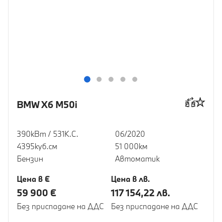
BMW X6 M50i
390кВт / 531К.С.
06/2020
4395куб.cм
51 000км
Бензин
Автоматик
Цена в €
Цена в лв.
59 900 €
117 154,22 лв.
Без приспадане на ДДС
Без приспадане на ДДС