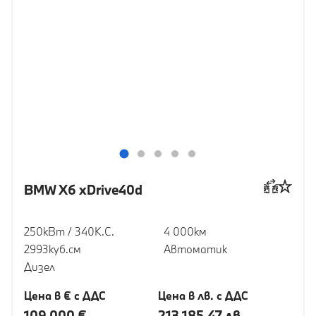
BMW X6 xDrive40d
250кВт / 340К.С.
4 000км
2993куб.cм
Автоматик
Дизел
Цена в € с ДДС
Цена в лв. с ДДС
109 000 €
213 185,47 лв.