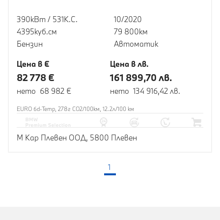
390кВт / 531К.С.
10/2020
4395куб.cм
79 800км
Бензин
Автоматик
Цена в €
Цена в лв.
82 778 €
161 899,70 лв.
нето 68 982 €
нето 134 916,42 лв.
EURO 6d-Temp, 278г CO2/100км, 12.2л/100 км
М Кар Плевен ООД, 5800 Плевен
1
(текуща страница)