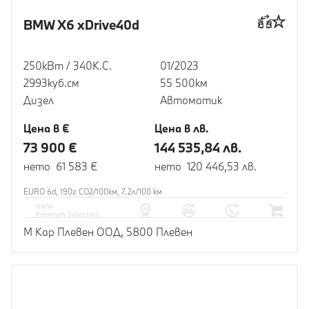
BMW X6 xDrive40d
250кВт / 340К.С.
01/2023
2993куб.cм
55 500км
Дизел
Автоматик
Цена в €
Цена в лв.
73 900 €
144 535,84 лв.
нето 61 583 €
нето 120 446,53 лв.
EURO 6d, 190г CO2/100км, 7.2л/100 км
М Кар Плевен ООД, 5800 Плевен