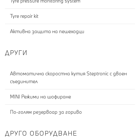
Tyre pressure monitoring system
Tyre repair kit
Активна защита на пешеходци
ДРУГИ
Автоматична скоростна кутия Steptronic c двоен
съединител
MINI Режими на шофиране
По-голям резервоар за гориво
ДРУГО ОБОРУДВАНЕ