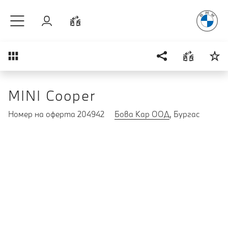
Радостт
Към основното съдържание
Вход
Cравнете
Преглед
MINI Cooper
Номер на оферта 204942
Бова Кар ООД
, Бургас