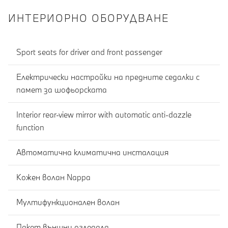
ИНТЕРИОРНО ОБОРУДВАНЕ
Sport seats for driver and front passenger
Електрически настройки на предните седалки с
памет за шофьорската
Interior rear-view mirror with automatic anti-dazzle
function
Автоматична климатична инсталация
Кожен волан Nappa
Мултифункционален волан
Пакет външни огледала