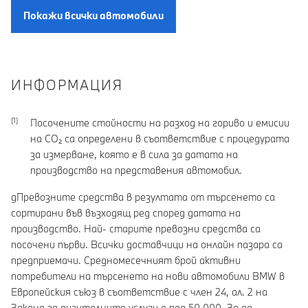
Покажи всички автомобили
ИНФОРМАЦИЯ
Посочените стойности на разход на гориво и емисии
на CO₂ са определени в съответствие с процедурата
за измерване, която е в сила за датата на
производство на представения автомобил.
gПревозните средства в резултата от търсенето са
сортирани във възходящ ред според датата на
производство. Най- старите превозни средства са
посочени първи. Всички доставчици на онлайн пазара са
предприемачи. Средномесечният брой активни
потребители на търсенето на нови автомобили BMW в
Европейския съюз в съответствие с член 24, ал. 2 на
Закона за дигиталните услуги е под 50 000. За да