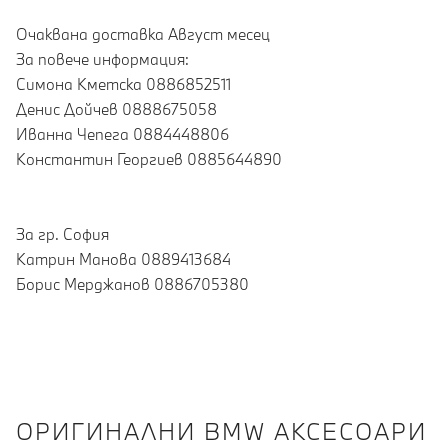
Очаквана доставка Август месец
За повече информация:
Симона Кметска 0886852511
Денис Дойчев 0888675058
Иванна Чепега 0884448806
Константин Георгиев 0885644890
За гр. София
Катрин Манова 0889413684
Борис Мерджанов 0886705380
OРИГИНАЛНИ BMW АКСЕСОАРИ