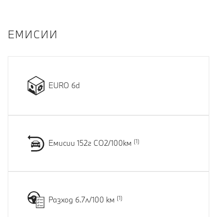
EМИСИИ
EURO 6d
Емисии 152г CO2/100км
Разход 6.7л/100 км