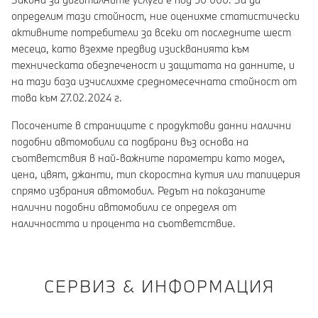
определим тази стойност, ние оценихме статистически
активните потребители за всеки от последните шест
месеца, като взехме предвид изискванията към
техническата обезпеченост и защитата на данните, и
на тази база изчислихме средномесечната стойност от
това към 27.02.2024 г.
Посочените в страниците с продуктови данни налични
подобни автомобили са подбрани въз основа на
съответствия в най-важните параметри като модел,
цена, цвят, джанти, тип скоростна кутия или тапицерия
спрямо избрания автомобил. Редът на показаните
налични подобни автомобили се определя от
наличността и процента на съответствие.
СЕРВИЗ & ИНФОРМАЦИЯ