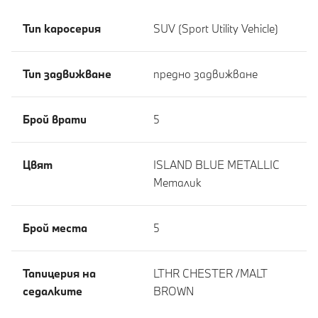
Тип каросерия
SUV (Sport Utility Vehicle)
Тип задвижване
предно задвижване
Брой врати
5
Цвят
ISLAND BLUE METALLIC
Meталик
Брой места
5
Тапицерия на
LTHR CHESTER /MALT
седалките
BROWN