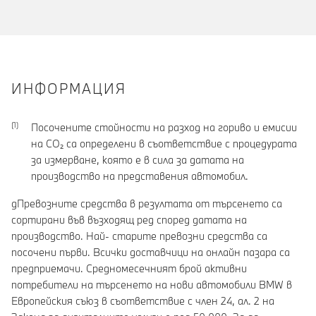
ИНФОРМАЦИЯ
Посочените стойности на разход на гориво и емисии
на CO₂ са определени в съответствие с процедурата
за измерване, която е в сила за датата на
производство на представения автомобил.
gПревозните средства в резултата от търсенето са
сортирани във възходящ ред според датата на
производство. Най- старите превозни средства са
посочени първи. Всички доставчици на онлайн пазара са
предприемачи. Средномесечният брой активни
потребители на търсенето на нови автомобили BMW в
Европейския съюз в съответствие с член 24, ал. 2 на