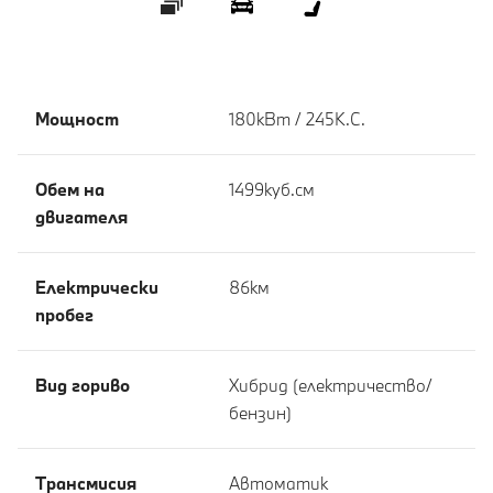
Галерия
360° Eкстериор
360° Интериор
Мощност
180кВт / 245К.С.
Обем на
1499куб.cм
двигателя
Eлектрически
86км
пробег
Вид гориво
Хибрид (електричество/
бензин)
Tрансмисия
Автоматик