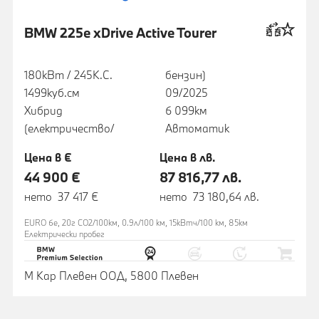
BMW 225e xDrive Active Tourer
180кВт / 245К.С.
бензин)
1499куб.cм
09/2025
Хибрид
6 099км
(електричество/
Автоматик
Цена в €
Цена в лв.
44 900 €
87 816,77 лв.
нето 37 417 €
нето 73 180,64 лв.
EURO 6e, 20г CO2/100км, 0.9л/100 км, 15кВтч/100 км, 85км
Eлектрически пробег
М Кар Плевен ООД, 5800 Плевен