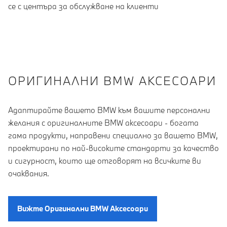
се с центъра за обслужване на клиенти
OРИГИНАЛНИ BMW АКСЕСОАРИ
Адаптирайте вашето BMW към вашите персонални
желания с оригиналните BMW аксесоари - богата
гама продукти, направени специално за вашето BMW,
проектирани по най-високите стандарти за качество
и сигурност, които ще отговорят на всичките ви
очаквания.
Вижте Oригинални BMW Aксесоари