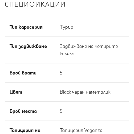
СПЕЦИФИКАЦИИ
Тип каросерия
Tурър
Тип задвижване
Задвижване на четирите
колела
Брой врати
5
Цвят
Black черен неметалик
Брой места
5
Тапицерия на
Тапицерия Veganza