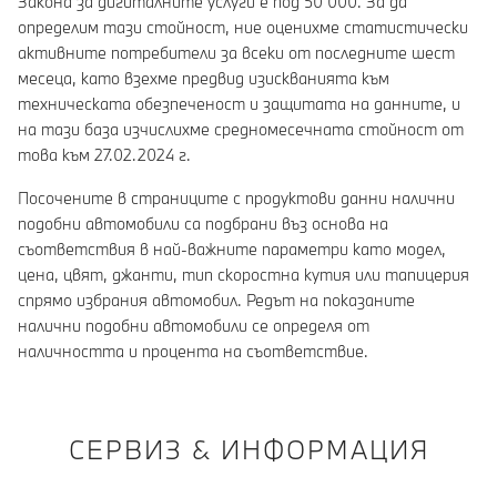
Закона за дигиталните услуги е под 50 000. За да
определим тази стойност, ние оценихме статистически
активните потребители за всеки от последните шест
месеца, като взехме предвид изискванията към
техническата обезпеченост и защитата на данните, и
на тази база изчислихме средномесечната стойност от
това към 27.02.2024 г.
Посочените в страниците с продуктови данни налични
подобни автомобили са подбрани въз основа на
съответствия в най-важните параметри като модел,
цена, цвят, джанти, тип скоростна кутия или тапицерия
спрямо избрания автомобил. Редът на показаните
налични подобни автомобили се определя от
наличността и процента на съответствие.
СЕРВИЗ & ИНФОРМАЦИЯ