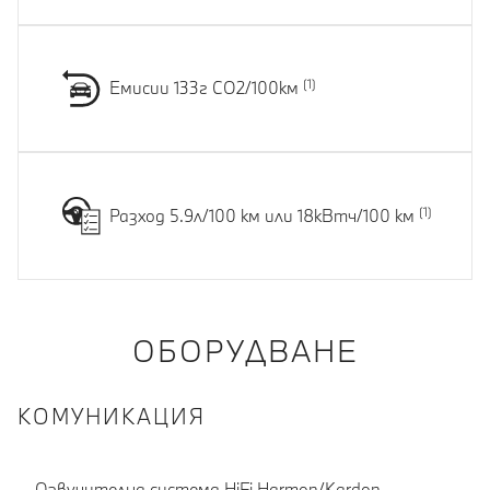
Емисии 133г CO2/100км
Разход 5.9л/100 км или 18кВтч/100 км
ОБОРУДВАНЕ
КОМУНИКАЦИЯ
Озвучителна система HiFi Harmon/Kardon