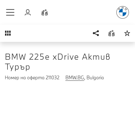
Радостт
Към основното съдържание
Вход
Cравнете
Преглед
BMW 225e xDrive Актив
Турър
Номер на оферта 211032
BMW.BG
, Bulgaria