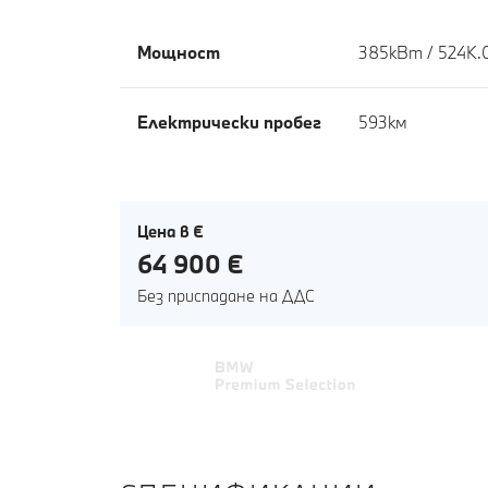
Мощност
385кВт / 524К.
Eлектрически пробег
593км
Цена в €
64 900 €
Без приспадане на ДДС