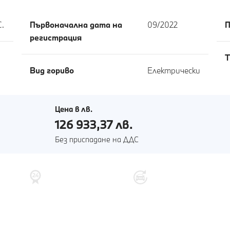
С.
Първоначална дата на
09/2022
П
регистрация
T
Вид гориво
Електрически
Цена в лв.
126 933,37 лв.
Без приспадане на ДДС