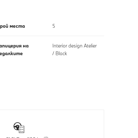
рой места
5
апицерия на
Interior design Atelier
едалките
/ Black