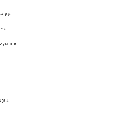
ходци
уми
 гумите
одци