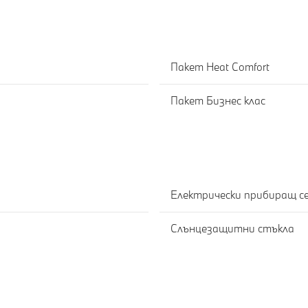
Пакет Heat Comfort
Пакет Бизнес клас
Е
Електрически прибиращ с
Слънцезащитни стъкла