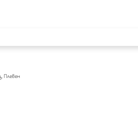
Д
, Плевен