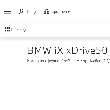
Към основното съдържание
Вход
Cравнете
Преглед
BMW iX xDrive50
Номер на оферта 214419
М Кар Плевен ОО