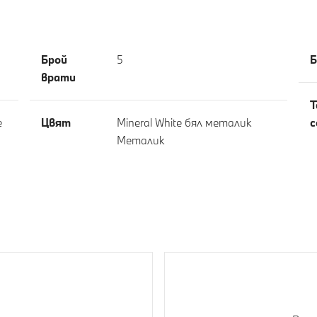
)
Брой
5
Б
врати
Т
е
Цвят
Mineral White бял металик
с
Meталик