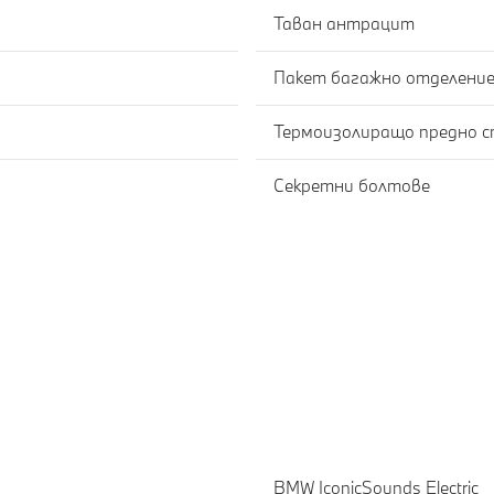
Таван антрацит
Пакет багажно отделени
Термоизолиращо предно с
Секретни болтове
BMW IconicSounds Electric