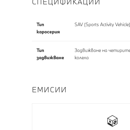
СПЕЦИФИКАЦИИ
Тип
SAV (Sports Activity Vehicle
каросерия
Тип
Задвижване на четирит
задвижване
колела
EМИСИИ