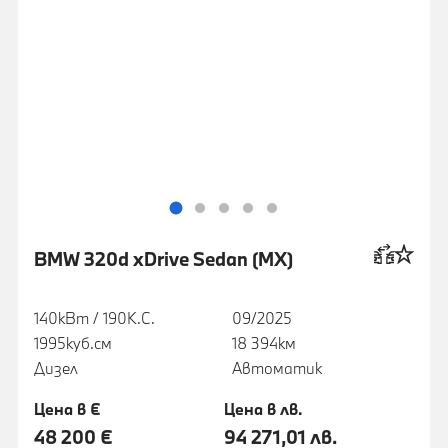
BMW 320d xDrive Sedan (MX)
140кВт / 190К.С.
09/2025
1995куб.cм
18 394км
Дизел
Автоматик
Цена в €
Цена в лв.
48 200 €
94 271,01 лв.