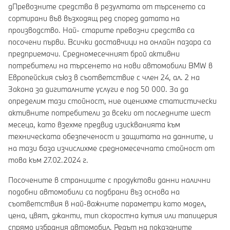
gПревозните средства в резултата от търсенето са
сортирани във възходящ ред според датата на
производство. Най- старите превозни средства са
посочени първи. Всички доставчици на онлайн пазара са
предприемачи. Средномесечният брой активни
потребители на търсенето на нови автомобили BMW в
Европейския съюз в съответствие с член 24, ал. 2 на
Закона за дигиталните услуги е под 50 000. За да
определим тази стойност, ние оценихме статистически
активните потребители за всеки от последните шест
месеца, като взехме предвид изискванията към
техническата обезпеченост и защитата на данните, и
на тази база изчислихме средномесечната стойност от
това към 27.02.2024 г.
Посочените в страниците с продуктови данни налични
подобни автомобили са подбрани въз основа на
съответствия в най-важните параметри като модел,
цена, цвят, джанти, тип скоростна кутия или тапицерия
спрямо избрания автомобил. Редът на показаните