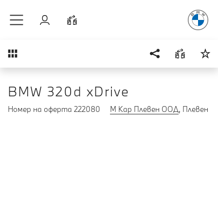
Радостт
Към основното съдържание
Вход
Cравнете
Преглед
BMW 320d xDrive
Номер на оферта 222080
М Кар Плевен ООД
, Плевен