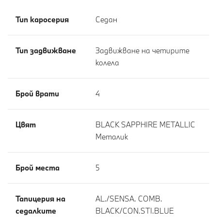
Тип каросерия
Седан
Тип задвижване
Задвижване на четирите
колела
Брой врати
4
Цвят
BLACK SAPPHIRE METALLIC
Meталик
Брой места
5
Тапицерия на
AL./SENSA. COMB.
седалките
BLACK/CON.STI.BLUE