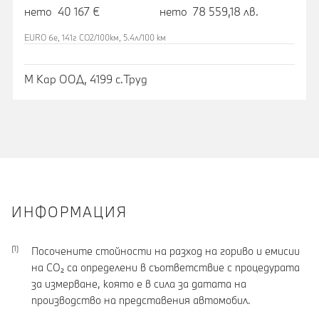
нето 40 167 €
нето 78 559,18 лв.
EURO 6e, 141г CO2/100км, 5.4л/100 км
М Кар ООД, 4199 с.Труд
ИНФОРМАЦИЯ
Посочените стойности на разход на гориво и емисии
на CO₂ са определени в съответствие с процедурата
за измерване, която е в сила за датата на
производство на представения автомобил.