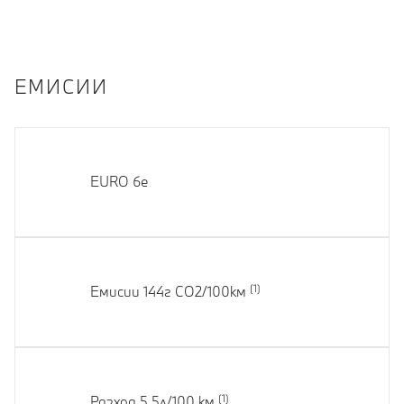
EМИСИИ
EURO 6e
Емисии 144г CO2/100км
Разход 5.5л/100 км