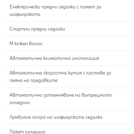
Електрически предни седалки с памет за
шофьорската
Спортни предни седалки
M кожен волан
Автоматична климатична инсталация
Автоматична скоростна кутия с лостове за
смяна на предавките
Автоматично затъмняване на вътрешното
огледало
Лумбална опора на шофьорската седалка
Пакет огледала