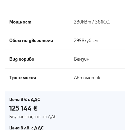
Мощност
280кВт / 381К.С.
Обем на двигателя
2998куб.cм
Вид гориво
Бензин
Tрансмисия
Автоматик
Цена в € с ДДС
125 144 €
Без приспадане на ДДС
Цена в лв. с ДДС