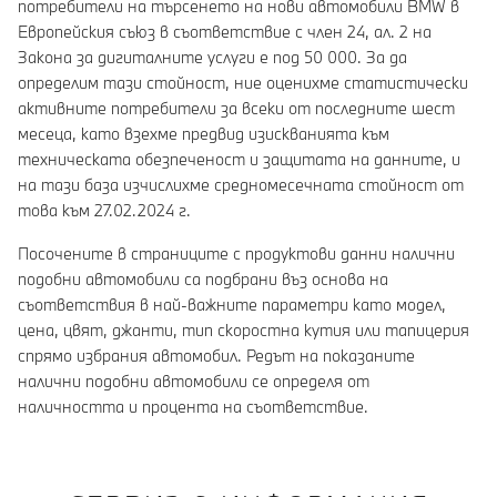
потребители на търсенето на нови автомобили BMW в
Европейския съюз в съответствие с член 24, ал. 2 на
Закона за дигиталните услуги е под 50 000. За да
определим тази стойност, ние оценихме статистически
активните потребители за всеки от последните шест
месеца, като взехме предвид изискванията към
техническата обезпеченост и защитата на данните, и
на тази база изчислихме средномесечната стойност от
това към 27.02.2024 г.
Посочените в страниците с продуктови данни налични
подобни автомобили са подбрани въз основа на
съответствия в най-важните параметри като модел,
цена, цвят, джанти, тип скоростна кутия или тапицерия
спрямо избрания автомобил. Редът на показаните
налични подобни автомобили се определя от
наличността и процента на съответствие.