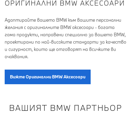
OРИГИНАЛНИ BMW АКСЕСОАРИ
Адаптирайте вашето BMW към вашите персонални
желания с оригиналните BMW аксесоари - богата
гама продукти, направени специално за вашето BMW,
проектирани по най-високите стандарти за качество
и сигурност, които ще отговорят на всичките ви
очаквания.
Вижте Oригинални BMW Aксесоари
ВАШИЯТ BMW ПАРТНЬОР