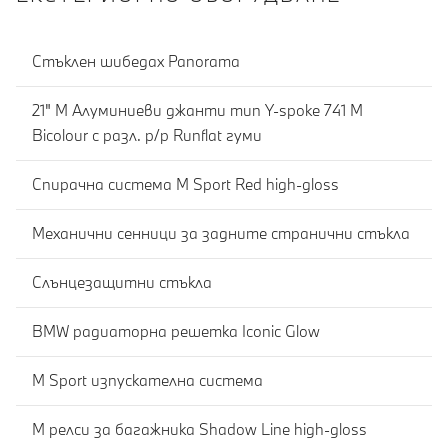
Стъклен шибедах Panorama
21" M Алуминиеви джанти тип Y-spoke 741 M
Bicolour с разл. р/р Runflat гуми
Спирачна система M Sport Red high-gloss
Механични сенници за задните странични стъкла
Слънцезащитни стъкла
BMW радиаторна решетка Iconic Glow
M Sport изпускателна система
M релси за багажника Shadow Line high-gloss