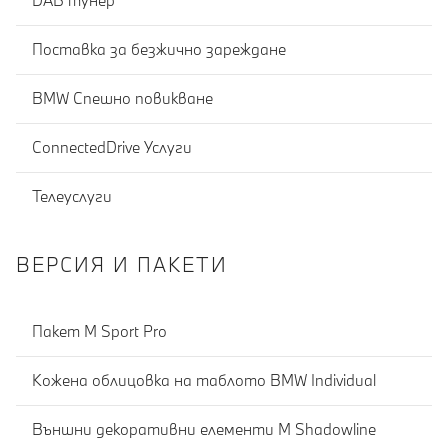
DAB тунер
Поставка за безжично зареждане
BMW Спешно повикване
ConnectedDrive Услуги
Телеуслуги
ВЕРСИЯ И ПАКЕТИ
Пакет M Sport Pro
Кожена облицовка на таблото BMW Individual
Външни декоративни елементи M Shadowline