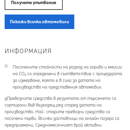
Получете упътвания
Покажи всички автомобили
ИНФОРМАЦИЯ
Посочените стойности на разход на гориво и емисии
на CO₂ са определени в съответствие с процедурата
за измерване, която е в сила за датата на
производство на представения автомобил.
gПревозните средства в резултата от търсенето са
сортирани във възходящ ред според датата на
производство. Най- старите превозни средства са
посочени първи. Всички доставчици на онлайн пазара са
предприемачи. Средномесечният брой активни