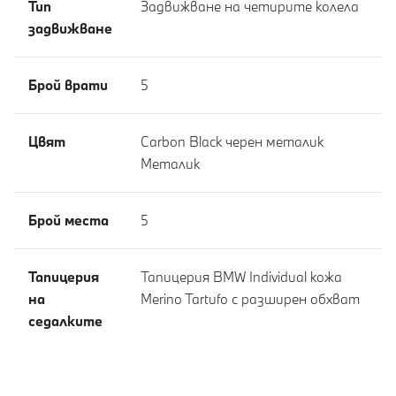
Тип
Задвижване на четирите колела
задвижване
Брой врати
5
Цвят
Carbon Black черен металик
Meталик
Брой места
5
Тапицерия
Тапицерия BMW Individual кожа
на
Merino Tartufo с разширен обхват
седалките