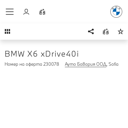
Радостт
Към основното съдържание
Вход
Cравнете
Преглед
BMW X6 xDrive40i
Номер на оферта 230078
Ауто Бавария ООД
, Sofia