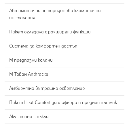
Автоматична четиризонова климатична
инсталация
Пакет огледала с разширени функции
Система за комфортен достъп
M предпазни колани
M Таван Anthracite
Амбиентно вътрешно осветление
Пакет Heat Comfort за шофьора и предния пътник
Акустични стъкла