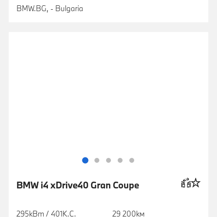
BMW.BG, - Bulgaria
BMW i4 xDrive40 Gran Coupe
295кВт / 401К.С.
29 200км