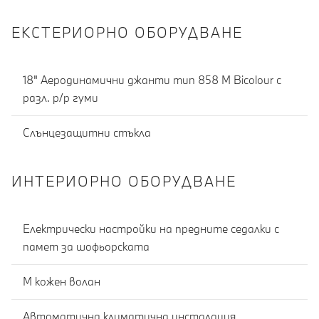
ЕКСТЕРИОРНО ОБОРУДВАНЕ
18" Аеродинамични джанти тип 858 М Bicolour с
разл. р/р гуми
Слънцезащитни стъкла
ИНТЕРИОРНО ОБОРУДВАНЕ
Електрически настройки на предните седалки с
памет за шофьорската
M кожен волан
Автоматична климатична инсталация