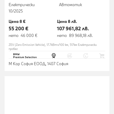
Електрически
Автоматик
10/2025
Цена в €
Цена в лв.
55 200 €
107 961,82 лв.
нето 46 000 €
нето 89 968,18 лв.
ZEV (Zero Emission Vehicle), 17.7кВтч/100 км, 517км Eлектрически
пробег
М Кар София ЕООД, 1407 София