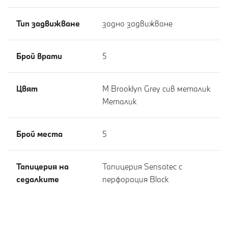
Тип задвижване
задно задвижване
Брой врати
5
Цвят
M Brooklyn Grey сив металик
Meталик
Брой места
5
Тапицерия на
Тапицерия Sensatec с
седалките
перфорация Black