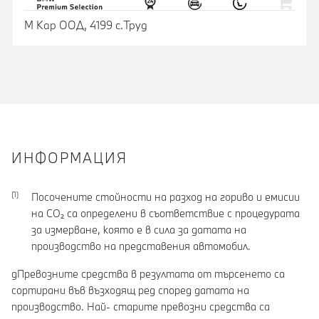
М Кар ООД, 4199 с.Труд
ИНФОРМАЦИЯ
Посочените стойности на разход на гориво и емисии
на CO₂ са определени в съответствие с процедурата
за измерване, която е в сила за датата на
производство на представения автомобил.
gПревозните средства в резултата от търсенето са
сортирани във възходящ ред според датата на
производство. Най- старите превозни средства са