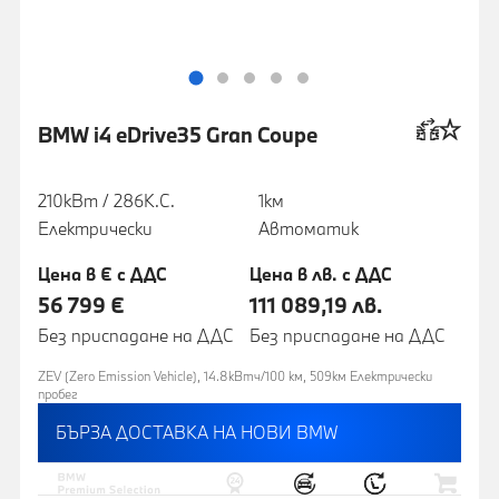
BMW i4 eDrive35 Gran Coupe
210кВт / 286К.С.
1км
Електрически
Автоматик
Цена в € с ДДС
Цена в лв. с ДДС
56 799 €
111 089,19 лв.
Без приспадане на ДДС
Без приспадане на ДДС
ZEV (Zero Emission Vehicle), 14.8кВтч/100 км, 509км Eлектрически
пробег
БЪРЗА ДОСТАВКА НА НОВИ BMW