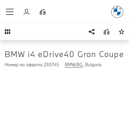
Радостт
Към основното съдържание
Вход
Cравнете
Преглед
BMW i4 eDrive40 Gran Coupe
Номер на оферта 230745
BMW.BG
, Bulgaria