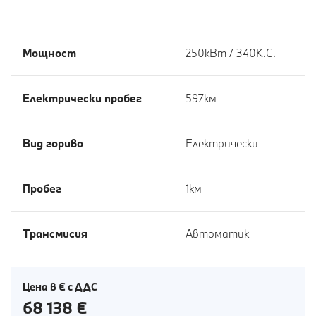
Мощност
250кВт / 340К.С.
Eлектрически пробег
597км
Вид гориво
Електрически
Пробег
1км
Tрансмисия
Автоматик
Цена в € с ДДС
68 138 €