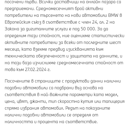
посочени първи. Всички доставчици на онлайн пазара са
предприемачи. Средномесечният брой активни
потребители на търсенето на нови автомобили BMW в
Европейския съюз в съответствие с член 24, ал. 2 на
Закона за дигиталните услуги е под 50 000. За да
определим тази стойност, ние оценихме статистически
активните потребители за всеки от последните шест
месеца, като взехме предвид изискванията към
техническата обезпеченост и защитата на данните, и
на тази база изчислихме средномесечната стойност от
това към 27.02.2024 г.
Посочените в страниците с продуктови данни налични
подобни автомобили са подбрани въз основа на
съответствия в най-важните параметри като модел,
цена, цвят, джанти, тип скоростна кутия или тапицерия
спрямо избрания автомобил. Редът на показаните
налични подобни автомобили се определя от
наличността и процента на съответствие.