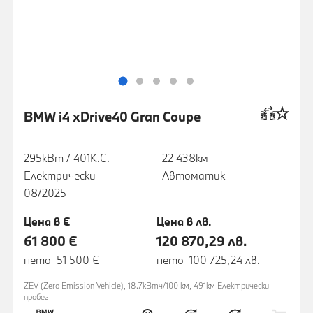
BMW i4 xDrive40 Gran Coupe
295кВт / 401К.С.
22 438км
Електрически
Автоматик
08/2025
Цена в €
Цена в лв.
61 800 €
120 870,29 лв.
нето 51 500 €
нето 100 725,24 лв.
ZEV (Zero Emission Vehicle), 18.7кВтч/100 км, 491км Eлектрически
пробег