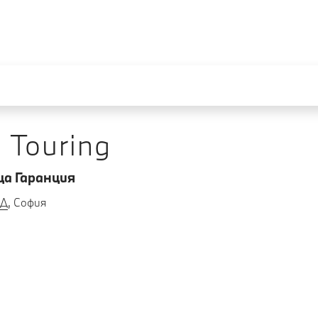
 Touring
ца Гаранция
ОД
, София