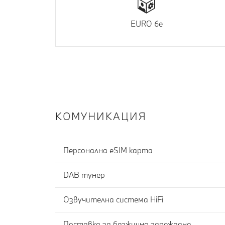
EURO 6e
КОМУНИКАЦИЯ
Персонална eSIM карта
DAB тунер
Озвучителна система HiFi
Поставка за безжично зареждане