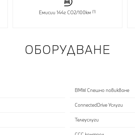
Емисии 144г CO2/100км
ОБОРУДВАНЕ
BMW Спешно повикване
ConnectedDrive Услуги
Телеуслуги
CCC контрол