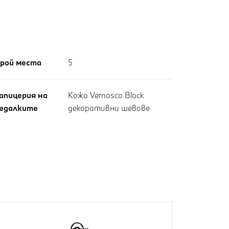
рой места
5
апицерия на
Кожа Vernasca Black
едалките
декоративни шевове