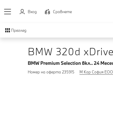
Към основното съдържание
Вход
Cравнете
Преглед
BMW 320d xDrive
BMW Premium Selection вкл.. 24 Mесе
Номер на оферта 235915
М Кар София ЕО