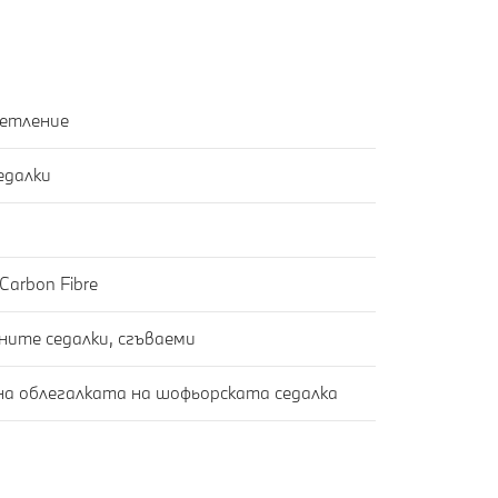
етление
едалки
arbon Fibre
Облегалки за глава на задните седалки, сгъваеми
на облегалката на шофьорската седалка