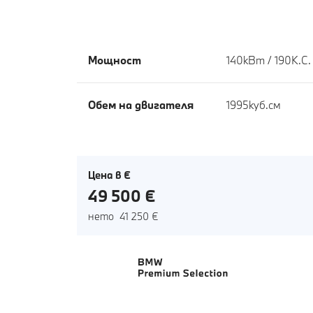
Мощност
140кВт / 190К.С.
Обем на двигателя
1995куб.cм
Цена в €
49 500 €
нето 41 250 €