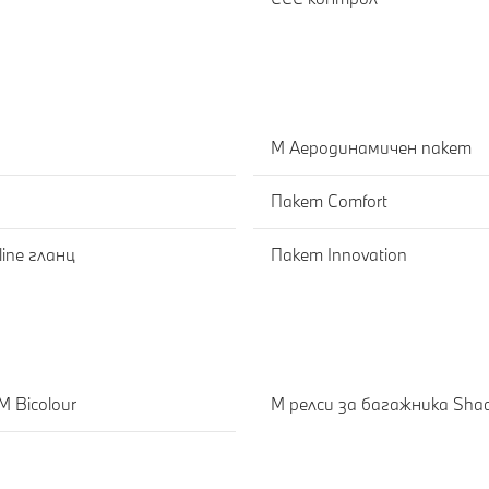
М Аеродинамичен пакет
Пакет Comfort
ine гланц
Пакет Innovation
Е
 Bicolour
M релси за багажника Shad