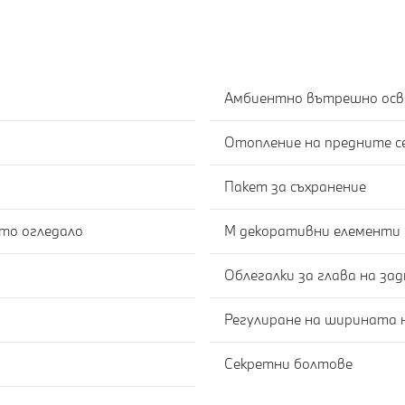
Амбиентно вътрешно осв
Отопление на предните с
Пакет за съхранение
Автоматично затъмняване на вътрешното огледало
M декоративни елементи C
Регулиране на ширината 
Секретни болтове