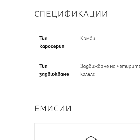
СПЕЦИФИКАЦИИ
Тип
Комби
каросерия
Тип
Задвижване на четирит
задвижване
колела
EМИСИИ