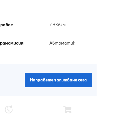
робег
7 336км
рансмисия
Автоматик
Направете запитване сега