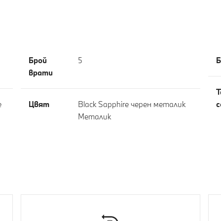
Брой
5
Б
врати
Т
е
Цвят
Black Sapphire черен металик
с
Meталик