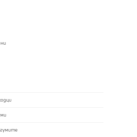
ини
ходци
уми
 гумите