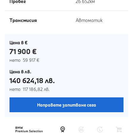
Пробег
26 652км
Tрансмисия
Автоматик
Цена в €
71 900 €
нето 59 917 €
Цена в лв.
140 624,18 лв.
нето 117 186,82 лв.
Направете запитване сега