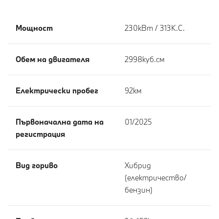
Мощност
230кВт / 313К.С.
Обем на двигателя
2998куб.cм
Eлектрически пробег
92км
Първоначална дата на
01/2025
регистрация
Вид гориво
Хибрид
(електричество/
бензин)