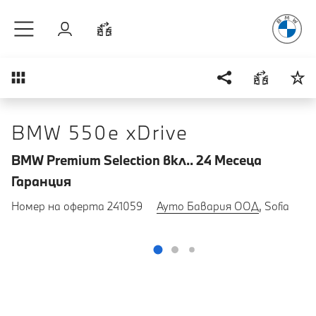
Радостт
Към основното съдържание
Вход
Cравнете
Преглед
BMW 550e xDrive
BMW Premium Selection вкл.. 24 Mесеца
Гаранция
Номер на оферта 241059
Ауто Бавария ООД
, Sofia