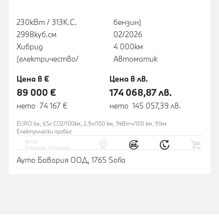
230кВт / 313К.С.
бензин)
2998куб.cм
02/2026
Хибрид
4 000км
(електричество/
Автоматик
Цена в €
Цена в лв.
89 000 €
174 068,87 лв.
нето 74 167 €
нето 145 057,39 лв.
EURO 6e, 65г CO2/100км, 2.9л/100 км, 9кВтч/100 км, 91км
Eлектрически пробег
Ауто Бавария ООД, 1765 Sofia