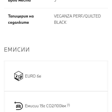
Брой места
5
Тапицерия на
VEGANZA PERF./QUILTED
седалките
BLACK
EМИСИИ
EURO 6e
Емисии 19г CO2/100км