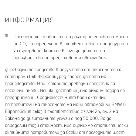
ИНФОРМАЦИЯ
Посочените стойности на разход на гориво и емисии
на CO₂ са определени в съответствие с процедурата
за измерване, която е в сила за датата на
производство на представения автомобил.
gПревозните средства в резултата от търсенето са
сортирани във възходящ ред според датата на
производство. Най- старите превозни средства са
посочени първи. Всички доставчици на онлайн пазара са
предприемачи. Средномесечният брой активни
потребители на търсенето на нови автомобили BMW в
Европейския съюз в съответствие с член 24, ал. 2 на
Закона за дигиталните услуги е под 50 000. За да
определим тази стойност, ние оценихме статистически
активните потребители за всеки от последните шест