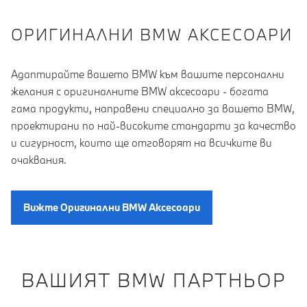
OРИГИНАЛНИ BMW АКСЕСОАРИ
Адаптирайте вашето BMW към вашите персонални
желания с оригиналните BMW аксесоари - богата
гама продукти, направени специално за вашето BMW,
проектирани по най-високите стандарти за качество
и сигурност, които ще отговорят на всичките ви
очаквания.
Вижте Oригинални BMW Aксесоари
ВАШИЯТ BMW ПАРТНЬОР