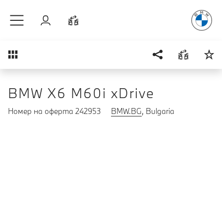
Радостт
Към основното съдържание
Вход
Cравнете
Преглед
BMW X6 M60i xDrive
Номер на оферта 242953
BMW.BG
, Bulgaria