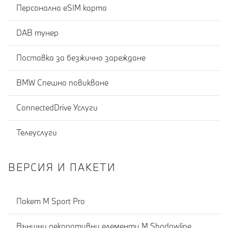
Персонална eSIM карта
DAB тунер
Поставка за безжично зареждане
BMW Спешно повикване
ConnectedDrive Услуги
Телеуслуги
ВЕРСИЯ И ПАКЕТИ
Пакет M Sport Pro
Външни декоративни елементи M Shadowline