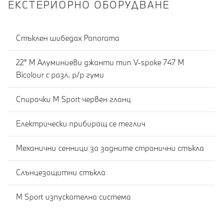
ЕКСТЕРИОРНО ОБОРУДВАНЕ
Стъклен шибедах Panorama
22" M Алуминиеви джанти тип V-spoke 747 M
Bicolour с разл. р/р гуми
Спирачки M Sport червен гланц
Електрически прибиращ се теглич
Механични сенници за задните странични стъкла
Слънцезащитни стъкла
M Sport изпускателна система