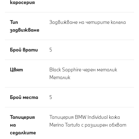
каросерия
Тип
Задвижване на четирите колела
задвижване
Брой врати
5
Цвят
Black Sapphire черен металик
Meталик
Брой места
5
Тапицерия
Тапицерия BMW Individual кожа
на
Merino Tartufo с разширен обхват
седалките