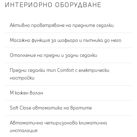
ИНТЕРИОРНО ОБОРУДВАНЕ
Активно проветряване на предните седалки
Масажна функция за шофьора и пътника до него
Отопление на предни и задни седалки
Предни седалки тип Comfort с електрически
настройки
M кожен волан
Soft Close автоматика на вратите
Автоматична четиризонова климатична
инсталация