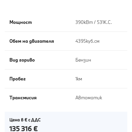
Мощност
390кВт / 531К.С.
Обем на двигателя
4395куб.cм
Вид гориво
Бензин
Пробег
1км
Tрансмисия
Автоматик
Цена в € с ДДС
135 316 €