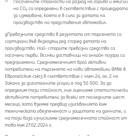
Посочените стойности на разход на гориво и емисии
на CO₂ са определени в съответствие с процедурата
за измерване, която е в сила за датата на
производство на представения автомобил.
gПревозните средства в резултата от търсенето са
сортирани във възходящ ред според датата на
производство. Най- старите превозни средства са
посочени първи. Всички доставчици на онлайн пазара са
предприемачи. Средномесечният брой активни
потребители на търсенето на нови автомобили BMW в
Европейския съюз в съответствие с член 24, ал. 2 на
Закона за дигиталните услуги е под 50 000. За да
определим тази стойност, ние оценихме статистически
активните потребители за всеки от последните шест
месеца, като взехме предвид изискванията към
техническата обезпеченост и защитата на данните, и
на тази база изчислихме средномесечната стойност от
това към 27.02.2024 г.