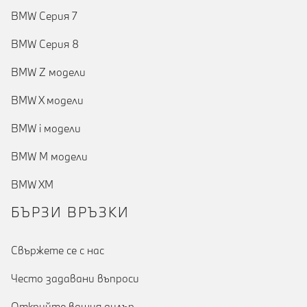
BMW Серия 7
BMW Серия 8
BMW Z модели
BMW X модели
BMW i модели
BMW M модели
BMW XM
БЪРЗИ ВРЪЗКИ
Cвържете се с нас
Често задавани въпроси
Открийте вашия дилър