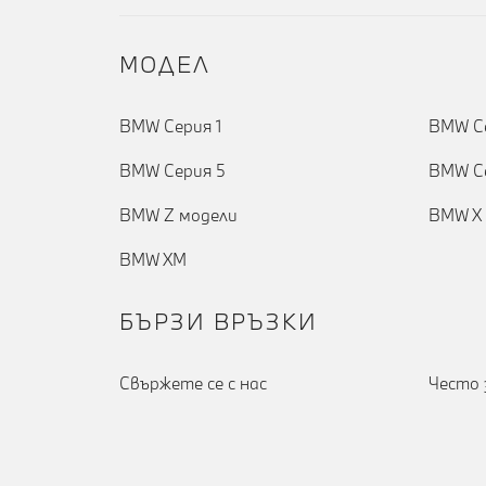
MOДЕЛ
BMW Серия 1
BMW Се
BMW Серия 5
BMW С
BMW Z модели
BMW X 
BMW XM
БЪРЗИ ВРЪЗКИ
Cвържете се с нас
Често 