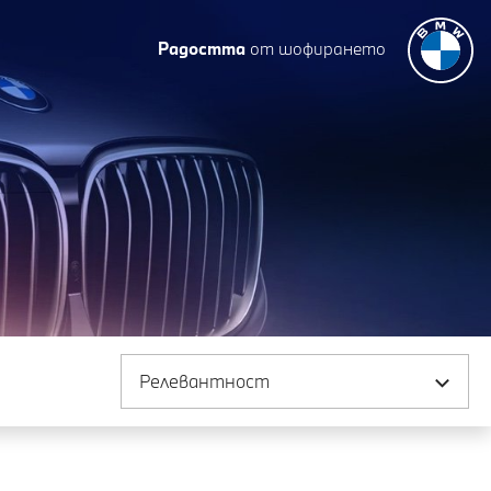
Радостта
от шофирането
Сортиране по