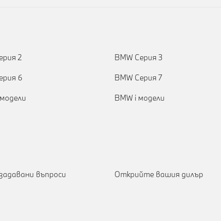
рия 2
BMW Серия 3
ерия 6
BMW Серия 7
модели
BMW i модели
задавани въпроси
Открийте вашия дилър