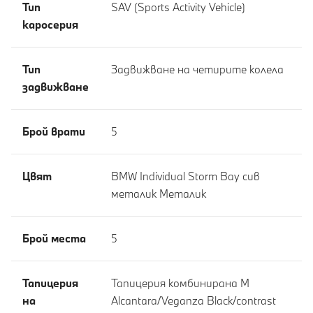
Тип
SAV (Sports Activity Vehicle)
каросерия
Тип
Задвижване на четирите колела
задвижване
Брой врати
5
Цвят
BMW Individual Storm Bay сив
металик Meталик
Брой места
5
Тапицерия
Тапицерия комбинирана M
на
Alcantara/Veganza Black/contrast