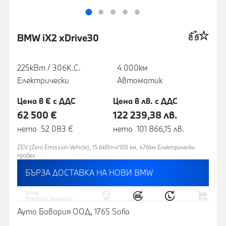
BMW iX2 xDrive30
225кВт / 306К.С.
4 000км
Електрически
Автоматик
Цена в € с ДДС
Цена в лв. с ДДС
62 500 €
122 239,38 лв.
нето 52 083 €
нето 101 866,15 лв.
ZEV (Zero Emission Vehicle), 15.6кВтч/100 км, 476км Eлектрически
пробег
БЪРЗА ДОСТАВКА НА НОВИ BMW
Ауто Бавария ООД, 1765 Sofia