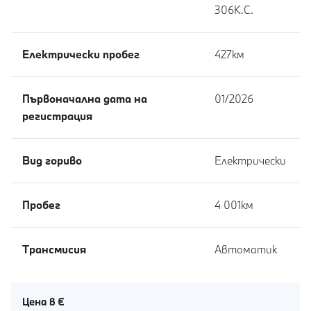
306К.С.
Eлектрически пробег
427км
Първоначална дата на
01/2026
регистрация
Вид гориво
Електрически
Пробег
4 001км
Tрансмисия
Автоматик
Цена в €