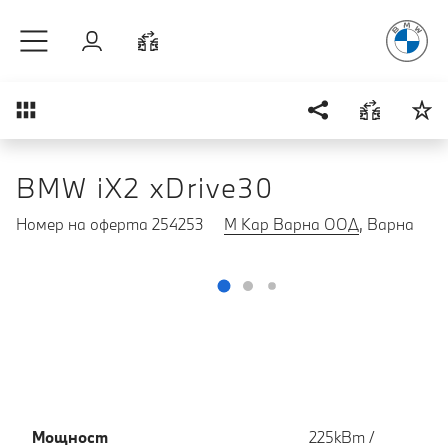
Радостт
Към основното съдържание
Вход
Cравнете
Преглед
BMW iX2 xDrive30
Номер на оферта 254253
М Кар Варна ООД
, Варна
Мощност
225кВт /