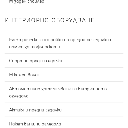
М заден спойлер
ИНТЕРИОРНО ОБОРУДВАНЕ
Електрически настройки на предните седалки с
памет за шофьорската
Спортни предни седалки
M кожен волан
Автоматично затъмняване на вътрешното
огледало
Активни предни седалки
Пакет външни огледала