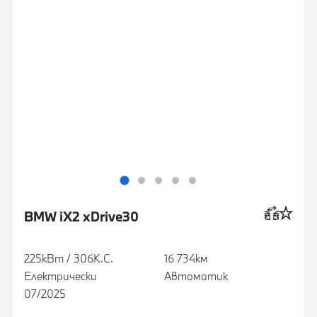
BMW iX2 xDrive30
225кВт / 306К.С.
16 734км
Електрически
Автоматик
07/2025