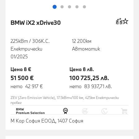
BMW iX2 xDrive30
225кВт / 306К.С.
12 200км
Електрически
Автоматик
01/2025
Цена в €
Цена в лв.
51 500 €
100 725,25 лв.
нето 42 917 €
нето 83 937,71 лв.
ZEV (Zero Emission Vehicle), 17.5кВтч/100 км, 425км Eлектрически
пробег
М Кар София ЕООД, 1407 София