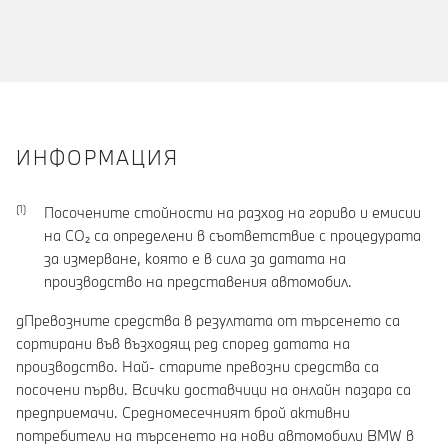
ИНФОРМАЦИЯ
Посочените стойности на разход на гориво и емисии
на CO₂ са определени в съответствие с процедурата
за измерване, която е в сила за датата на
производство на представения автомобил.
gПревозните средства в резултата от търсенето са
сортирани във възходящ ред според датата на
производство. Най- старите превозни средства са
посочени първи. Всички доставчици на онлайн пазара са
предприемачи. Средномесечният брой активни
потребители на търсенето на нови автомобили BMW в