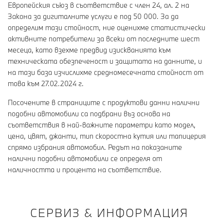
Европейския съюз в съответствие с член 24, ал. 2 на
Закона за дигиталните услуги е под 50 000. За да
определим тази стойност, ние оценихме статистически
активните потребители за всеки от последните шест
месеца, като взехме предвид изискванията към
техническата обезпеченост и защитата на данните, и
на тази база изчислихме средномесечната стойност от
това към 27.02.2024 г.
Посочените в страниците с продуктови данни налични
подобни автомобили са подбрани въз основа на
съответствия в най-важните параметри като модел,
цена, цвят, джанти, тип скоростна кутия или тапицерия
спрямо избрания автомобил. Редът на показаните
налични подобни автомобили се определя от
наличността и процента на съответствие.
СЕРВИЗ & ИНФОРМАЦИЯ