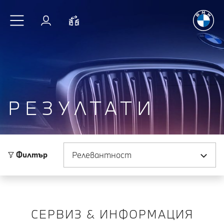
Радостт
Към основното съдържание
Вход
Cравнете
РЕЗУЛТАТИ
Сортиране по
Филтър
СЕРВИЗ & ИНФОРМАЦИЯ