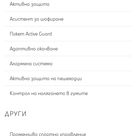
Активна защита
Асистент за шофиране
Пакет Active Guard
Адаптивно окачване
Алармена система
Активна защита на пешеходци
Контрол на налягането в гумите
ДРУГИ
Променливо спортно управление