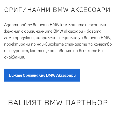
OРИГИНАЛНИ BMW АКСЕСОАРИ
Адаптирайте вашето BMW към вашите персонални
желания с оригиналните BMW аксесоари - богата
гама продукти, направени специално за вашето BMW,
проектирани по най-високите стандарти за качество
и сигурност, които ще отговорят на всичките ви
очаквания.
Вижте Oригинални BMW Aксесоари
ВАШИЯТ BMW ПАРТНЬОР