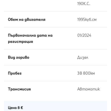
190К.С.
Обем на двигателя
1995куб.cм
Първоначална дата на
01/2024
регистрация
Вид гориво
Дизел
Пробег
38 800км
Tрансмисия
Автоматик
Цена в €