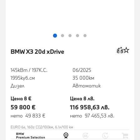
BMW X3 20d xDrive
145кВт / 197К.С.
06/2025
1995куб.cм
35 000км
Дизел
Автоматик
Цена в €
Цена в лв.
59 800 €
116 958,63 лв.
нето 49 833 €
нето 97 465,53 лв.
EURO 6e, 160г CO2/100км, 6.1л/100 км