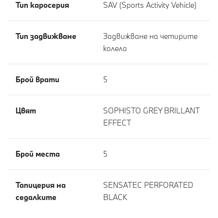
Тип каросерия
SAV (Sports Activity Vehicle)
Тип задвижване
Задвижване на четирите
колела
Брой врати
5
Цвят
SOPHISTO GREY BRILLANT
EFFECT
Брой места
5
Тапицерия на
SENSATEC PERFORATED
седалките
BLACK