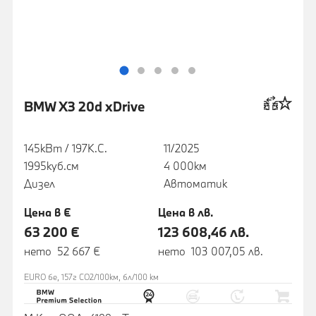
BMW X3 20d xDrive
145кВт / 197К.С.
11/2025
1995куб.cм
4 000км
Дизел
Автоматик
Цена в €
Цена в лв.
63 200 €
123 608,46 лв.
нето 52 667 €
нето 103 007,05 лв.
EURO 6e, 157г CO2/100км, 6л/100 км