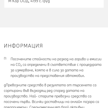
М Кар ООД, 4199 с.Труд
ИНФОРМАЦИЯ
Посочените стойности на разход на гориво и емисии
на CO₂ са определени в съответствие с процедурата
за измерване, която е в сила за датата на
производство на представения автомобил.
gПревозните средства в резултата от търсенето са
сортирани във възходящ ред според датата на
производство. Най- старите превозни средства са
посочени първи. Всички доставчици на онлайн пазара са
предприемачи. Средномесечният брой активни