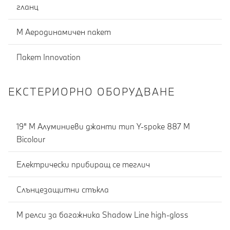
гланц
М Аеродинамичен пакет
Пакет Innovation
ЕКСТЕРИОРНО ОБОРУДВАНЕ
19" M Алуминиеви джанти тип Y-spoke 887 M
Bicolour
Електрически прибиращ се теглич
Слънцезащитни стъкла
M релси за багажника Shadow Line high-gloss