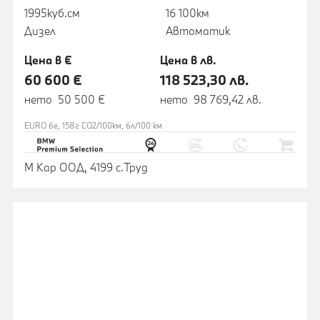
1995куб.cм
16 100км
Дизел
Автоматик
Цена в €
Цена в лв.
60 600 €
118 523,30 лв.
нето 50 500 €
нето 98 769,42 лв.
EURO 6e, 158г CO2/100км, 6л/100 км
М Кар ООД, 4199 с.Труд