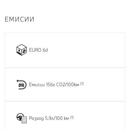
EМИСИИ
EURO 6d
Емисии 156г CO2/100км
Разход 5.9л/100 км