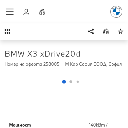
Радостт
Към основното съдържание
Вход
Cравнете
Преглед
BMW X3 xDrive20d
Номер на оферта 258005
М Кар София ЕООД
, София
Мощност
140кВт /