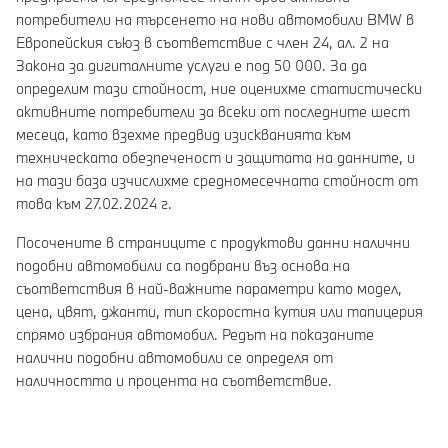
потребители на търсенето на нови автомобили BMW в
Европейския съюз в съответствие с член 24, ал. 2 на
Закона за дигиталните услуги е под 50 000. За да
определим тази стойност, ние оценихме статистически
активните потребители за всеки от последните шест
месеца, като взехме предвид изискванията към
техническата обезпеченост и защитата на данните, и
на тази база изчислихме средномесечната стойност от
това към 27.02.2024 г.
Посочените в страниците с продуктови данни налични
подобни автомобили са подбрани въз основа на
съответствия в най-важните параметри като модел,
цена, цвят, джанти, тип скоростна кутия или тапицерия
спрямо избрания автомобил. Редът на показаните
налични подобни автомобили се определя от
наличността и процента на съответствие.