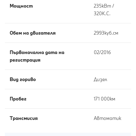
Мощност
235кВт /
320К.С.
Обем на двигателя
2993куб.cм
Първоначална дата на
02/2016
регистрация
Вид гориво
Дизел
Пробег
171 000км
Tрансмисия
Автоматик