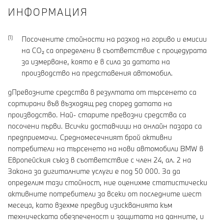
ИНФОРМАЦИЯ
Посочените стойности на разход на гориво и емисии
на CO₂ са определени в съответствие с процедурата
за измерване, която е в сила за датата на
производство на представения автомобил.
gПревозните средства в резултата от търсенето са
сортирани във възходящ ред според датата на
производство. Най- старите превозни средства са
посочени първи. Всички доставчици на онлайн пазара са
предприемачи. Средномесечният брой активни
потребители на търсенето на нови автомобили BMW в
Европейския съюз в съответствие с член 24, ал. 2 на
Закона за дигиталните услуги е под 50 000. За да
определим тази стойност, ние оценихме статистически
активните потребители за всеки от последните шест
месеца, като взехме предвид изискванията към
техническата обезпеченост и защитата на данните, и