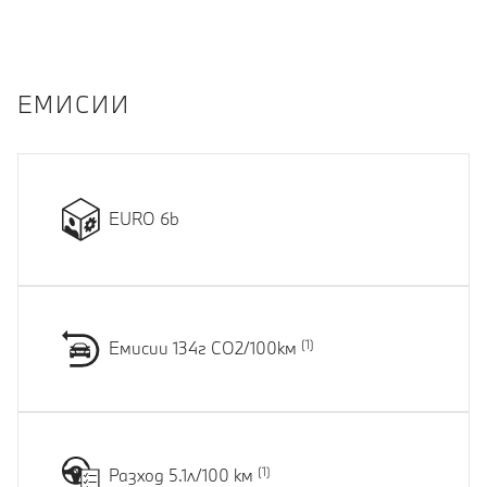
EМИСИИ
EURO 6b
Емисии 134г CO2/100км
Разход 5.1л/100 км