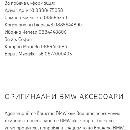
За повече информация:
Денис Дойчев 0888675058
Симона Кметска 0886852511
Константин Георгиев 0885644890
Иванна Чепега 0884448806
За гр. София
Катрин Манова 0889413684
Борис Мерджанов 0877000405
OРИГИНАЛНИ BMW АКСЕСОАРИ
Адаптирайте вашето BMW към вашите персонални
желания с оригиналните BMW аксесоари - богата
гама продукти, направени специално за вашето BMW,