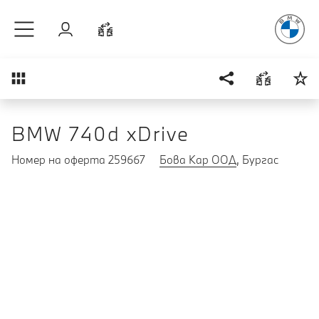
Радостт
Към основното съдържание
Вход
Cравнете
Преглед
BMW 740d xDrive
Номер на оферта 259667
Бова Кар ООД
, Бургас