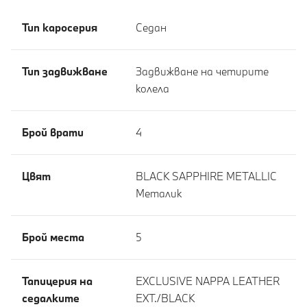
Тип каросерия
Седан
Тип задвижване
Задвижване на четирите
колела
Брой врати
4
Цвят
BLACK SAPPHIRE METALLIC
Meталик
Брой места
5
Тапицерия на
EXCLUSIVE NAPPA LEATHER
седалките
EXT./BLACK