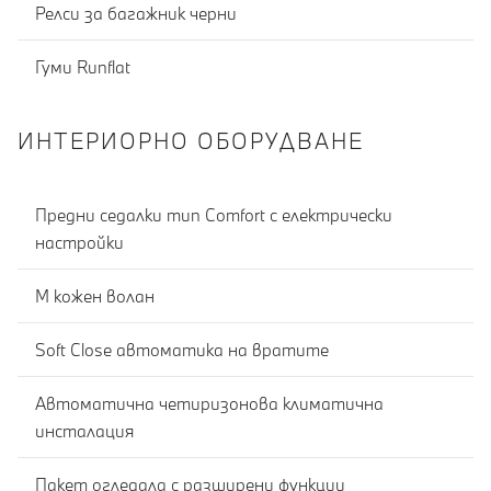
Релси за багажник черни
Гуми Runflat
ИНТЕРИОРНО ОБОРУДВАНЕ
Предни седалки тип Comfort с електрически
настройки
M кожен волан
Soft Close автоматика на вратите
Автоматична четиризонова климатична
инсталация
Пакет огледала с разширени функции