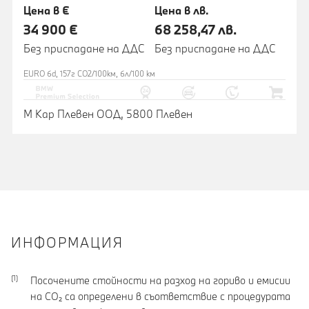
Цена в €
Цена в лв.
34 900 €
68 258,47 лв.
Без приспадане на ДДС
Без приспадане на ДДС
EURO 6d, 157г CO2/100км, 6л/100 км
М Кар Плевен ООД, 5800 Плевен
ИНФОРМАЦИЯ
Посочените стойности на разход на гориво и емисии
на CO₂ са определени в съответствие с процедурата