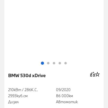
BMW 530d xDrive
210кВт / 286К.С.
09/2020
2993куб.cм
86 000км
Дизел
Автоматик