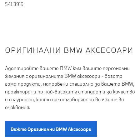
541 3919
OРИГИНАЛНИ BMW АКСЕСОАРИ
Адаптирайте вашето BMW към вашите персонални
желания с оригиналните BMW аксесоари - богата
гама продукти, направени специално за вашето BMW,
проектирани по най-високите стандарти за качество
и сигурност, които ще отговорят на всичките ви
очаквания.
Вижте Oригинални BMW Aксесоари