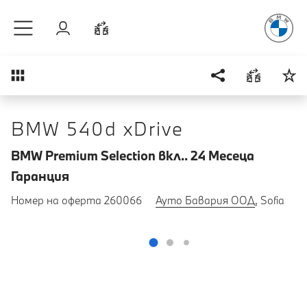
Радостт
Към основното съдържание
Вход
Cравнете
Преглед
BMW 540d xDrive
BMW Premium Selection вкл.. 24 Mесеца
Гаранция
Номер на оферта 260066
Ауто Бавария ООД
, Sofia