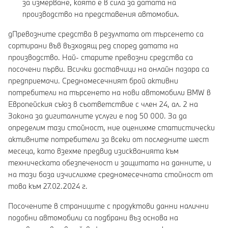
за измерване, която е в сила за датата на
производство на представения автомобил.
gПревозните средства в резултата от търсенето са
сортирани във възходящ ред според датата на
производство. Най- старите превозни средства са
посочени първи. Всички доставчици на онлайн пазара са
предприемачи. Средномесечният брой активни
потребители на търсенето на нови автомобили BMW в
Европейския съюз в съответствие с член 24, ал. 2 на
Закона за дигиталните услуги е под 50 000. За да
определим тази стойност, ние оценихме статистически
активните потребители за всеки от последните шест
месеца, като взехме предвид изискванията към
техническата обезпеченост и защитата на данните, и
на тази база изчислихме средномесечната стойност от
това към 27.02.2024 г.
Посочените в страниците с продуктови данни налични
подобни автомобили са подбрани въз основа на