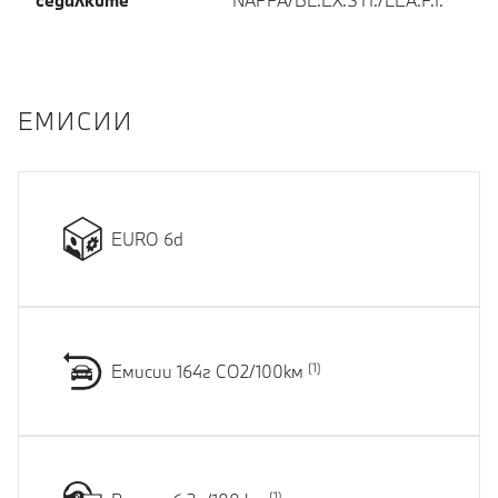
седалките
NAPPA/BL.EX.STI./LEA.P.I.
EМИСИИ
EURO 6d
Емисии 164г CO2/100км