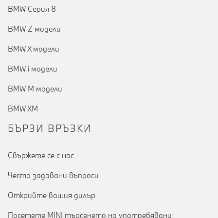
BMW Серия 8
BMW Z модели
BMW X модели
BMW i модели
BMW M модели
BMW XM
БЪРЗИ ВРЪЗКИ
Cвържете се с нас
Често задавани въпроси
Открийте вашия дилър
Посетете MINI търсенето на употребявани