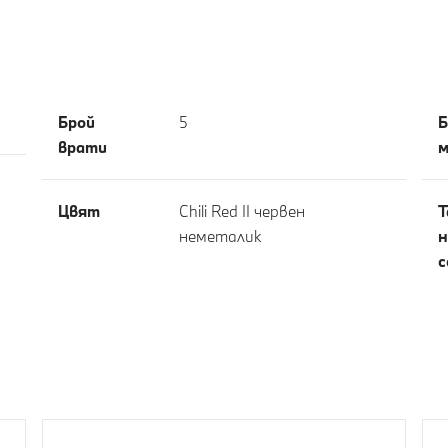
Брой
5
Б
врати
м
Цвят
Chili Red II червен
Т
неметалик
н
с