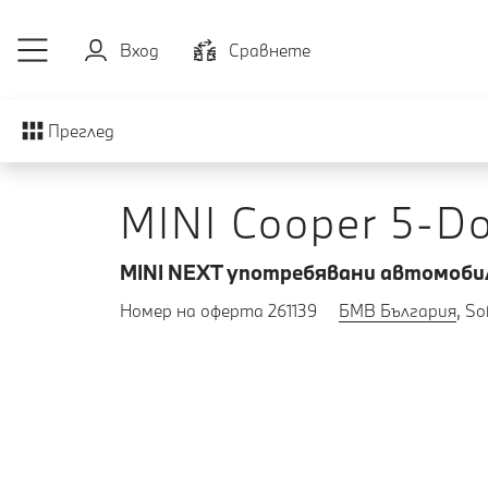
Към основното съдържание
Вход
Cравнете
Преглед
MINI Cooper 5-Do
MINI NEXT употребявани автомобили
Номер на оферта 261139
БМВ България
, So