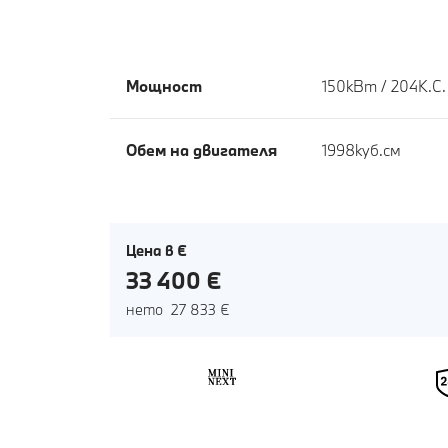
Мощност
150кВт / 204К.С.
Обем на двигателя
1998куб.cм
Цена в €
33 400 €
нето 27 833 €