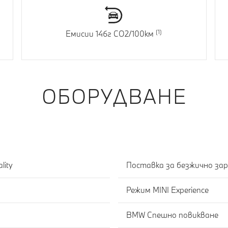
Емисии 146г CO2/100км
ОБОРУДВАНЕ
lity
Поставка за безжично за
Режим MINI Experience
BMW Спешно повикване