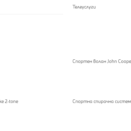
Телеуслуги
Спортен волан John Coope
Е
e 2-tone
Спортна спирачна система