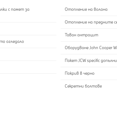
лки с памет за
Отопление на волана
Отопление на предните с
Таван антрацит
Автоматично затъмняване на вътрешното огледало
Оборудване John Cooper W
Пакет JCW specific допъл
Покрив в черно
Секретни болтове