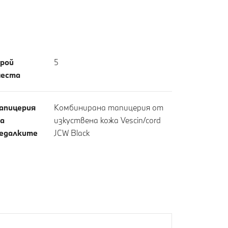
рой
5
еста
апицерия
Комбинирана тапицерия от
а
изкуствена кожа Vescin/cord
едалките
JCW Black