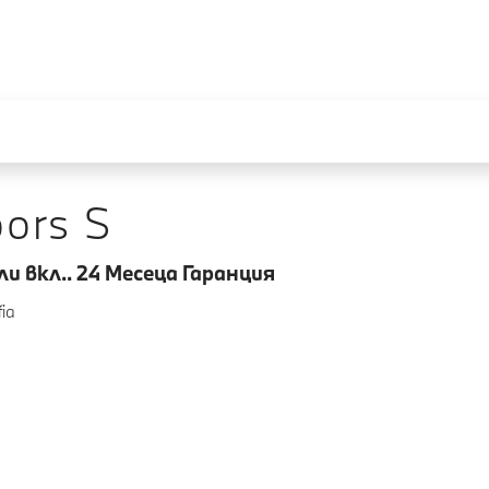
ors S
 вкл.. 24 Mесеца Гаранция
fia