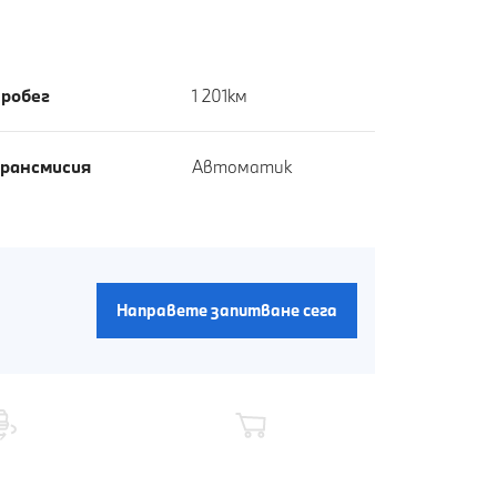
робег
1 201км
рансмисия
Автоматик
Направете запитване сега