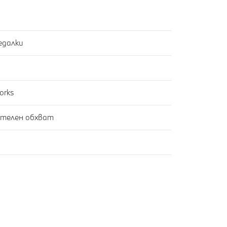
едалки
orks
нителен обхват