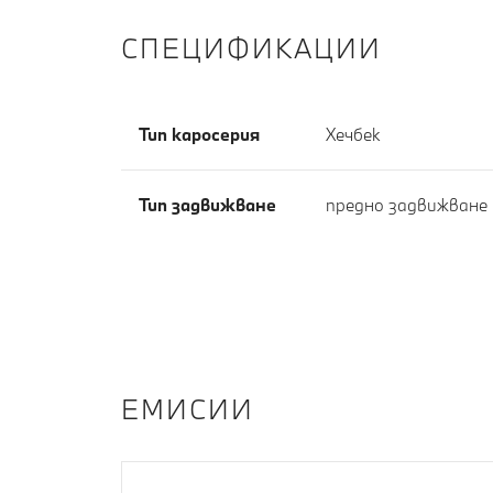
СПЕЦИФИКАЦИИ
Тип каросерия
Хечбек
Тип задвижване
предно задвижване
EМИСИИ