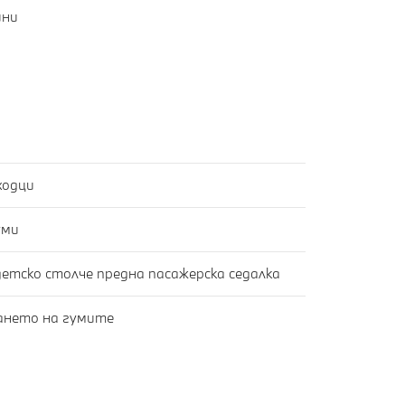
ини
ходци
уми
детско столче предна пасажерска седалка
гането на гумите