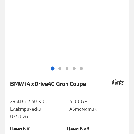
BMW i4 xDrive40 Gran Coupe
295кВт / 401К.С.
4 000км
Електрически
Автоматик
07/2026
Цена в €
Цена в лв.