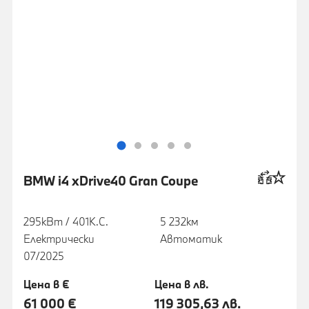
BMW i4 xDrive40 Gran Coupe
295кВт / 401К.С.
5 232км
Електрически
Автоматик
07/2025
Цена в €
Цена в лв.
61 000 €
119 305,63 лв.