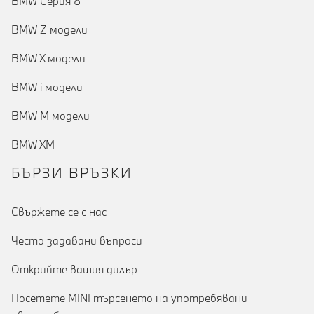
BMW Серия 8
BMW Z модели
BMW X модели
BMW i модели
BMW M модели
BMW XM
БЪРЗИ ВРЪЗКИ
Cвържете се с нас
Често задавани въпроси
Открийте вашия дилър
Посетете MINI търсенето на употребявани