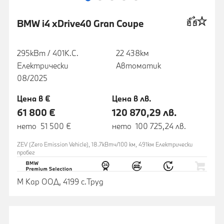
BMW i4 xDrive40 Gran Coupe
295кВт / 401К.С.
22 438км
Електрически
Автоматик
08/2025
Цена в €
Цена в лв.
61 800 €
120 870,29 лв.
нето 51 500 €
нето 100 725,24 лв.
ZEV (Zero Emission Vehicle), 18.7кВтч/100 км, 491км Eлектрически
пробег
М Кар ООД, 4199 с.Труд