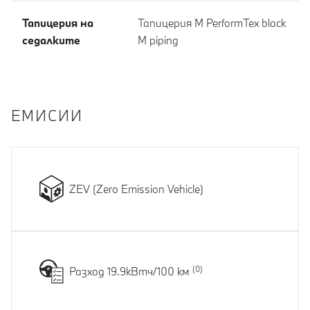
Тапицерия на
Тапицерия M PerformTex black
седалките
M piping
EМИСИИ
ZEV (Zero Emission Vehicle)
Разход 19.9кВтч/100 км