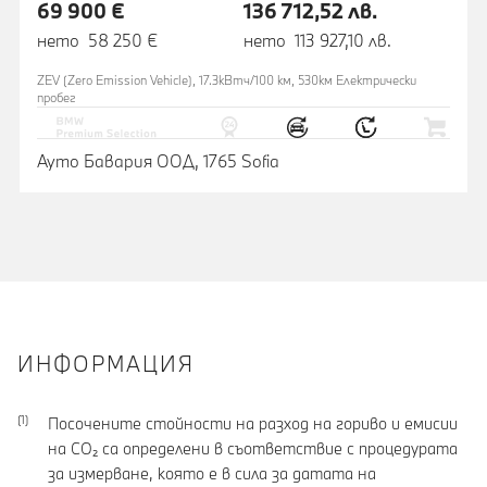
69 900 €
136 712,52 лв.
нето 58 250 €
нето 113 927,10 лв.
ZEV (Zero Emission Vehicle), 17.3кВтч/100 км, 530км Eлектрически
пробег
Ауто Бавария ООД, 1765 Sofia
ИНФОРМАЦИЯ
Посочените стойности на разход на гориво и емисии
на CO₂ са определени в съответствие с процедурата
за измерване, която е в сила за датата на