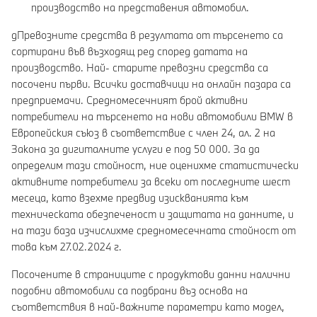
производство на представения автомобил.
gПревозните средства в резултата от търсенето са
сортирани във възходящ ред според датата на
производство. Най- старите превозни средства са
посочени първи. Всички доставчици на онлайн пазара са
предприемачи. Средномесечният брой активни
потребители на търсенето на нови автомобили BMW в
Европейския съюз в съответствие с член 24, ал. 2 на
Закона за дигиталните услуги е под 50 000. За да
определим тази стойност, ние оценихме статистически
активните потребители за всеки от последните шест
месеца, като взехме предвид изискванията към
техническата обезпеченост и защитата на данните, и
на тази база изчислихме средномесечната стойност от
това към 27.02.2024 г.
Посочените в страниците с продуктови данни налични
подобни автомобили са подбрани въз основа на
съответствия в най-важните параметри като модел,