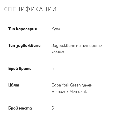
СПЕЦИФИКАЦИИ
Тип каросерия
Купе
Тип задвижване
Задвижване на четирите
колела
Брой врати
5
Цвят
Cape York Green зелен
металик Meталик
Брой места
5