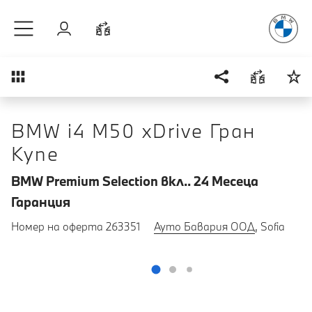
Радостт
Към основното съдържание
Вход
Cравнете
Преглед
BMW i4 M50 xDrive Гран
Купе
BMW Premium Selection вкл.. 24 Mесеца
Гаранция
Номер на оферта 263351
Ауто Бавария ООД
, Sofia