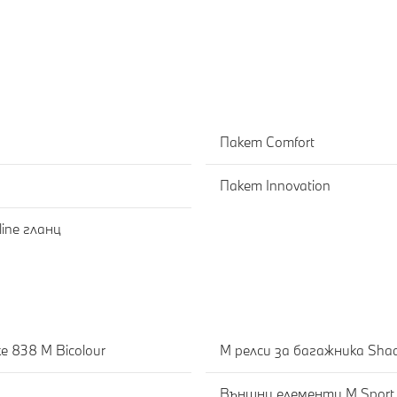
Пакет Comfort
Пакет Innovation
ine гланц
Е
 838 М Bicolour
M релси за багажника Shad
Външни елементи M Sport