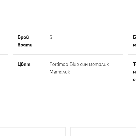
Брой
5
Б
врати
м
Цвят
Portimao Blue син металик
Т
Meталик
н
с