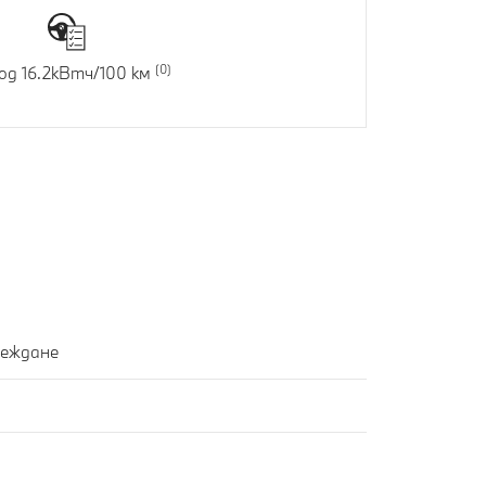
од 16.2кВтч/100 км
реждане