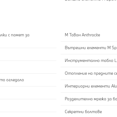
лки с памет за
M Таван Anthracite
Вътрешни елементи M Sp
Инструментално табло L
Отопление на предните с
Автоматично затъмняване на вътрешното огледало
Интериорни елементи Alum
Разделителна мрежа за б
Секретни болтове