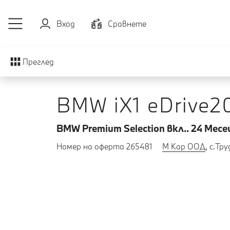
Към основното съдържание
Вход
Cравнете
Преглед
BMW iX1 eDrive2
BMW Premium Selection вкл.. 24 Mесе
Номер на оферта 265481
М Кар ООД
, с.Тру