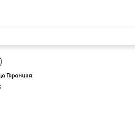
0
ца Гаранция
д