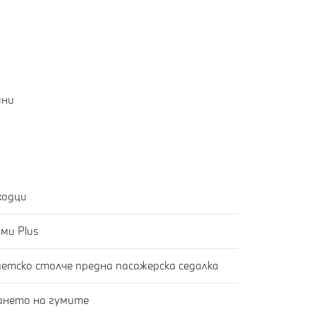
ини
ходци
ми Plus
детско столче предна пасажерска седалка
гането на гумите