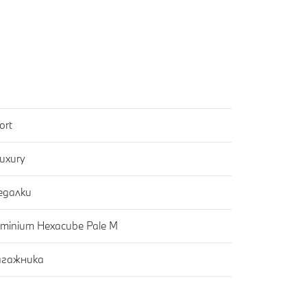
ort
uxury
едалки
inium Hexacube Pale M
агажника