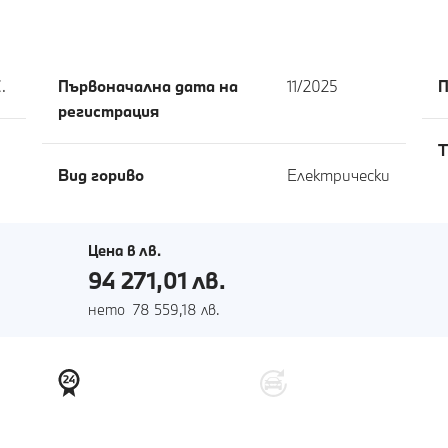
.
Първоначална дата на
11/2025
П
регистрация
T
Вид гориво
Електрически
Цена в лв.
94 271,01 лв.
нето 78 559,18 лв.