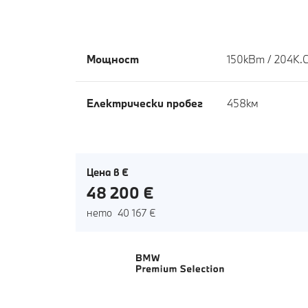
Мощност
150кВт / 204К.С
Eлектрически пробег
458км
Цена в €
48 200 €
нето 40 167 €