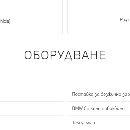
Разх
hicle)
ОБОРУДВАНЕ
Поставка за безжично за
BMW Спешно повикване
Телеуслуги