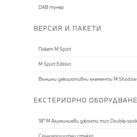
DAB тунер
ВЕРСИЯ И ПАКЕТИ
Пакет M Sport
M Sport Edition
Външни декоративни елементи M Shadowl
ЕКСТЕРИОРНО ОБОРУДВАН
18" M Алуминиеви джанти тип Double-spoke
Слънцезащитни стъкла