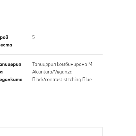
рой
5
еста
апицерия
Тапицерия комбинирана M
а
Alcantara/Veganza
едалките
Black/contrast stitching Blue