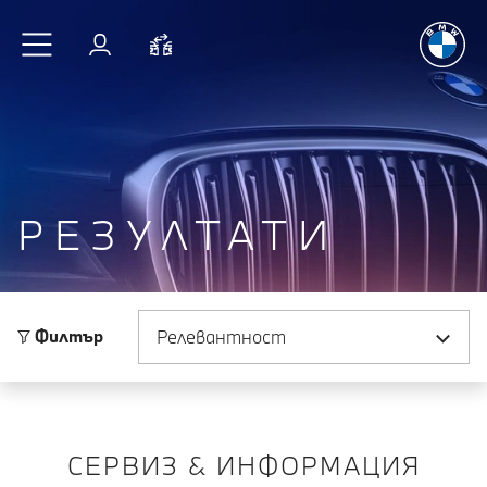
Радостт
Към основното съдържание
Вход
Cравнете
РЕЗУЛТАТИ
Сортиране по
Филтър
СЕРВИЗ & ИНФОРМАЦИЯ