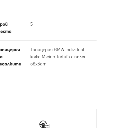
рой
5
еста
апицерия
Тапицерия BMW Individual
а
кожа Merino Tartufo с пълен
едалките
обхват