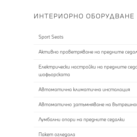
ИНТЕРИОРНО ОБОРУДВАНЕ
Sport Seats
Активно проветряване на предните седа
Електрически настройки на предните седа
шофьорската
Автоматична климатична инсталация
Лумбални опори на предните седалки
Пакет огледала