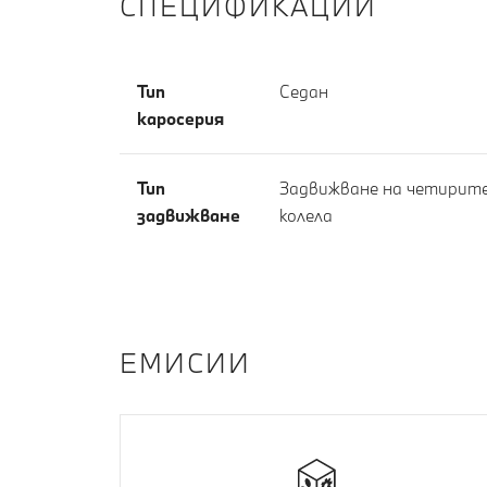
СПЕЦИФИКАЦИИ
Тип
Седан
каросерия
Тип
Задвижване на четирит
задвижване
колела
EМИСИИ