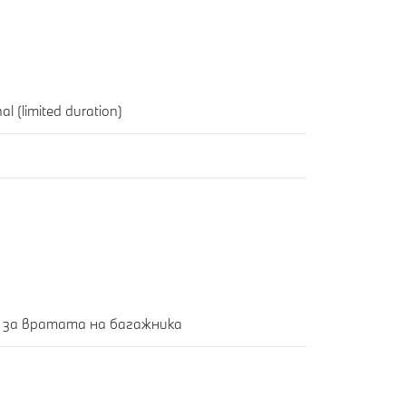
 (limited duration)
 за вратата на багажника