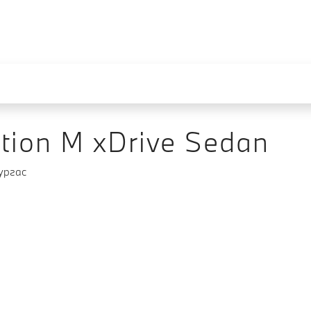
ion M xDrive Sedan
Бургас