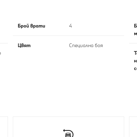
Брой врати
4
Б
м
Цвят
Специална боя
е
Т
н
с