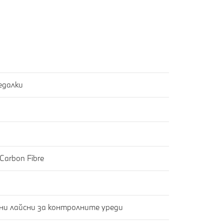
едалки
arbon Fibre
ни лайсни за контролните уреди