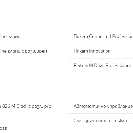
ine гланц
Пакет Connected Professional
ne гланц с разширен
Пакет Innovation
Режим M Drive Professional
Е
826 M Black с разл. р/р
Автоматично управление
Слънцезащитни стъкла
oss