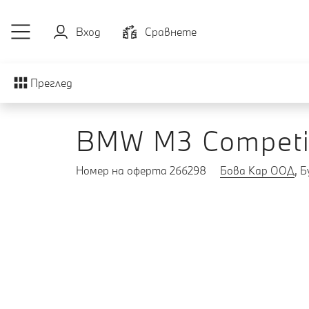
Към основното съдържание
Вход
Cравнете
Преглед
BMW M3 Competit
Номер на оферта 266298
Бова Кар ООД
, 