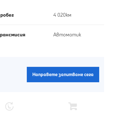
робег
4 020км
рансмисия
Автоматик
Направете запитване сега