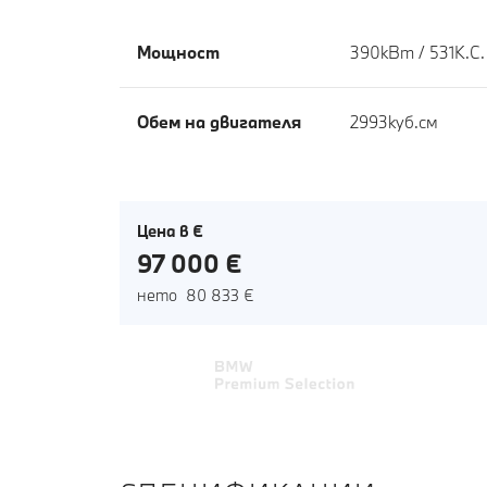
Мощност
390кВт / 531К.С.
Обем на двигателя
2993куб.cм
Цена в €
97 000 €
нето 80 833 €