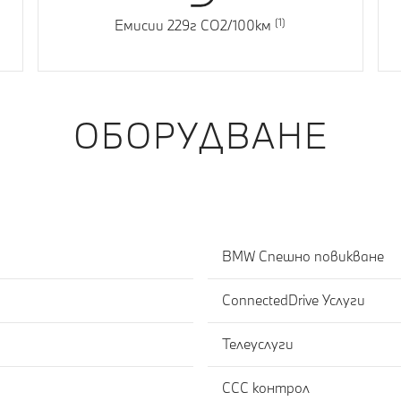
Емисии 229г CO2/100км
ОБОРУДВАНЕ
BMW Спешно повикване
ConnectedDrive Услуги
Телеуслуги
CCC контрол