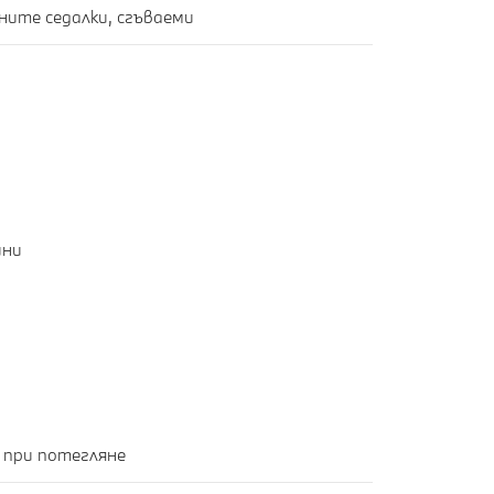
Облегалки за глава на задните седалки, сгъваеми
ини
 при потегляне