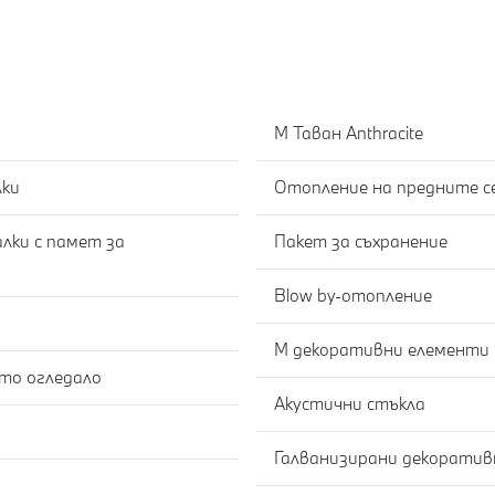
M Таван Anthracite
лки
Отопление на предните с
лки с памет за
Пакет за съхранение
Blow by-отопление
M декоративни елементи C
Автоматично затъмняване на вътрешното огледало
Акустични стъкла
Галванизирани декоратив