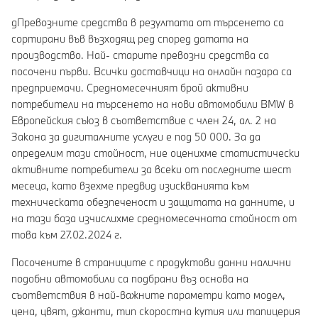
gПревозните средства в резултата от търсенето са
сортирани във възходящ ред според датата на
производство. Най- старите превозни средства са
посочени първи. Всички доставчици на онлайн пазара са
предприемачи. Средномесечният брой активни
потребители на търсенето на нови автомобили BMW в
Европейския съюз в съответствие с член 24, ал. 2 на
Закона за дигиталните услуги е под 50 000. За да
определим тази стойност, ние оценихме статистически
активните потребители за всеки от последните шест
месеца, като взехме предвид изискванията към
техническата обезпеченост и защитата на данните, и
на тази база изчислихме средномесечната стойност от
това към 27.02.2024 г.
Посочените в страниците с продуктови данни налични
подобни автомобили са подбрани въз основа на
съответствия в най-важните параметри като модел,
цена, цвят, джанти, тип скоростна кутия или тапицерия