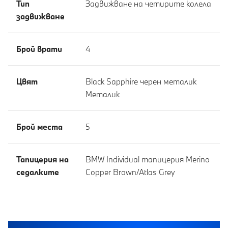
Тип
Задвижване на четирите колела
задвижване
Брой врати
4
Цвят
Black Sapphire черен металик
Meталик
Брой места
5
Тапицерия на
BMW Individual тапицерия Merino
седалките
Copper Brown/Atlas Grey