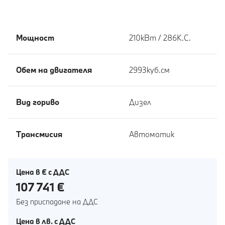
Мощност
210кВт / 286К.С.
Обем на двигателя
2993куб.cм
Вид гориво
Дизел
Tрансмисия
Автоматик
Цена в € с ДДС
107 741 €
Без приспадане на ДДС
Цена в лв. с ДДС