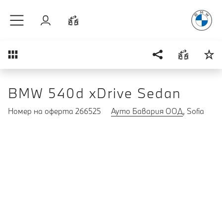
Радостт
Към основното съдържание
Вход
Cравнете
Преглед
BMW 540d xDrive Sedan
Номер на оферта 266525
Ауто Бавария ООД
, Sofia