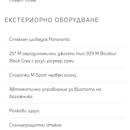
Пакет Travel
ЕКСТЕРИОРНО ОБОРУДВАНЕ
Стъклен шибедах Panorama
20" M аеродинамични джанти тип 939 M Bicolour
Black Grey с разл. размер гуми
Спирачки M Sport червен гланц
Автоматично управление за вратата на
багажника
Ролкови щори
Слънцезащитни стъкла