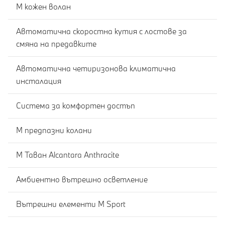
M кожен волан
Автоматична скоростна кутия с лостове за
смяна на предавките
Автоматична четиризонова климатична
инсталация
Система за комфортен достъп
M предпазни колани
M Таван Alcantara Anthracite
Амбиентно вътрешно осветление
Вътрешни елементи M Sport