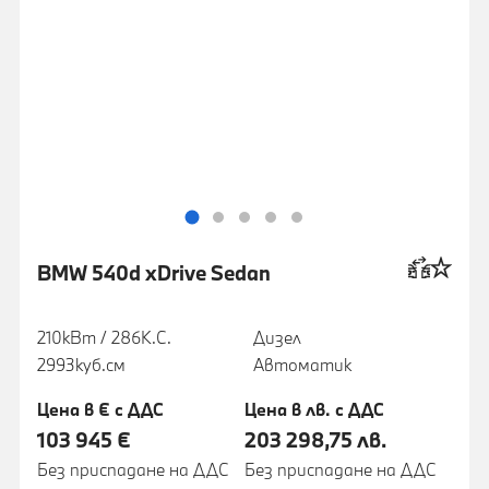
BMW 540d xDrive Sedan
210кВт / 286К.С.
Дизел
2993куб.cм
Автоматик
Цена в € с ДДС
Цена в лв. с ДДС
103 945 €
203 298,75 лв.
Без приспадане на ДДС
Без приспадане на ДДС