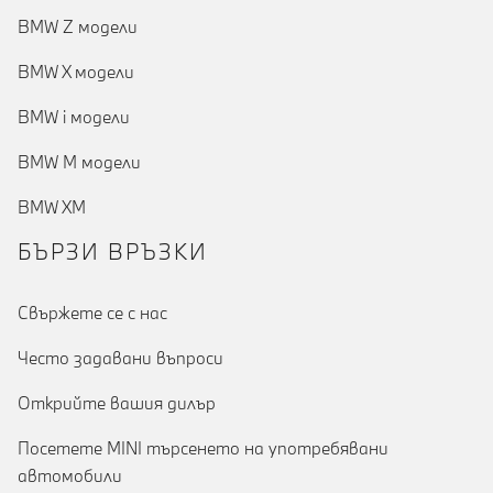
BMW Z модели
BMW X модели
BMW i модели
BMW M модели
BMW XM
БЪРЗИ ВРЪЗКИ
Cвържете се с нас
Често задавани въпроси
Открийте вашия дилър
Посетете MINI търсенето на употребявани
автомобили