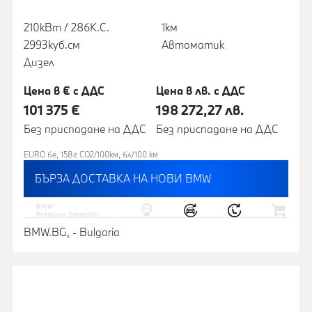
210кВт / 286К.С.
1км
2993куб.cм
Автоматик
Дизел
Цена в € с ДДС
Цена в лв. с ДДС
101 375 €
198 272,27 лв.
Без приспадане на ДДС
Без приспадане на ДДС
EURO 6e, 158г CO2/100км, 6л/100 км
БЪРЗА ДОСТАВКА НА НОВИ BMW
BMW.BG, - Bulgaria