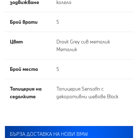
задвижване
колела
Брой врати
5
Цвят
Dravit Grey сив металик
Meталик
Брой места
5
Тапицерия на
Тапицерия Sensafin с
седалките
декоративни шевове Black
БЪРЗА ДОСТАВКА НА НОВИ BMW