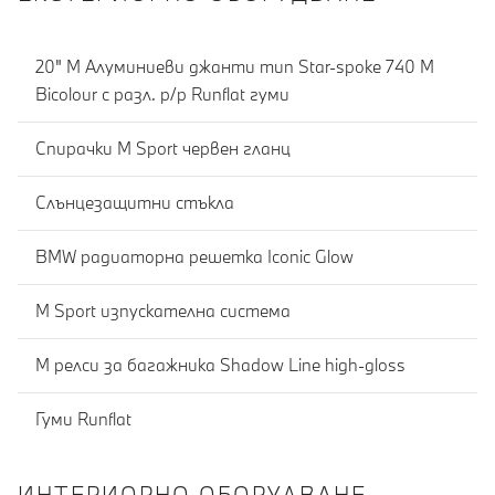
20" M Алуминиеви джанти тип Star-spoke 740 M
Bicolour с разл. р/р Runflat гуми
Спирачки M Sport червен гланц
Слънцезащитни стъкла
BMW радиаторна решетка Iconic Glow
M Sport изпускателна система
M релси за багажника Shadow Line high-gloss
Гуми Runflat
ИНТЕРИОРНО ОБОРУДВАНЕ