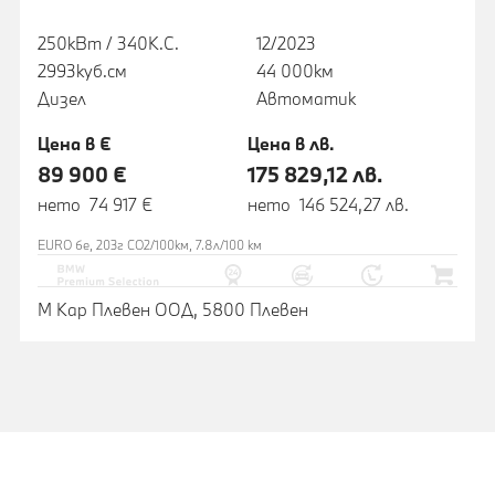
250кВт / 340К.С.
12/2023
2993куб.cм
44 000км
Дизел
Автоматик
Цена в €
Цена в лв.
89 900 €
175 829,12 лв.
нето 74 917 €
нето 146 524,27 лв.
EURO 6e, 203г CO2/100км, 7.8л/100 км
М Кар Плевен ООД, 5800 Плевен