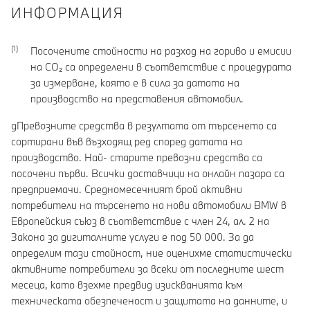
ИНФОРМАЦИЯ
Посочените стойности на разход на гориво и емисии
на CO₂ са определени в съответствие с процедурата
за измерване, която е в сила за датата на
производство на представения автомобил.
gПревозните средства в резултата от търсенето са
сортирани във възходящ ред според датата на
производство. Най- старите превозни средства са
посочени първи. Всички доставчици на онлайн пазара са
предприемачи. Средномесечният брой активни
потребители на търсенето на нови автомобили BMW в
Европейския съюз в съответствие с член 24, ал. 2 на
Закона за дигиталните услуги е под 50 000. За да
определим тази стойност, ние оценихме статистически
активните потребители за всеки от последните шест
месеца, като взехме предвид изискванията към
техническата обезпеченост и защитата на данните, и