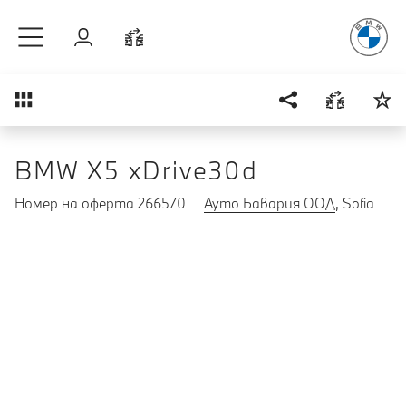
Радостт
Към основното съдържание
Вход
Cравнете
Преглед
BMW X5 xDrive30d
Номер на оферта 266570
Ауто Бавария ООД
, Sofia