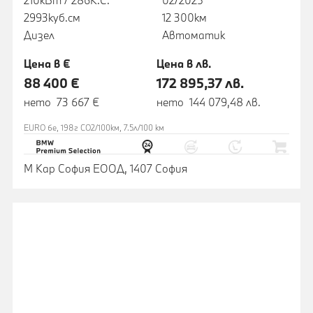
2993куб.cм
12 300км
Дизел
Автоматик
Цена в €
Цена в лв.
88 400 €
172 895,37 лв.
нето 73 667 €
нето 144 079,48 лв.
EURO 6e, 198г CO2/100км, 7.5л/100 км
М Кар София ЕООД, 1407 София