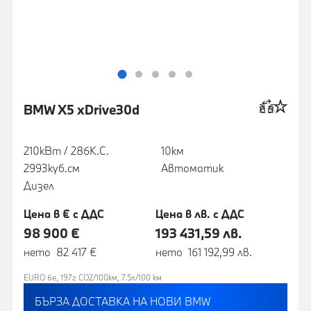
BMW X5 xDrive30d
210кВт / 286К.С.
10км
2993куб.cм
Автоматик
Дизел
Цена в € с ДДС
Цена в лв. с ДДС
98 900 €
193 431,59 лв.
нето 82 417 €
нето 161 192,99 лв.
EURO 6e, 197г CO2/100км, 7.5л/100 км
БЪРЗА ДОСТАВКА НА НОВИ BMW