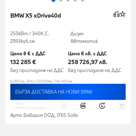
BMW X5 xDrive40d
250кВт / 340К.С.
Дизел
2993куб.cм
Автоматик
Цена в € с ДДС
Цена в лв. с ДДС
132 285 €
258 726,97 лв.
Без приспадане на ДДС
Без приспадане на ДДС
EURO 6e, 204г CO2/100км, 7.8л/100 км
БЪРЗА ДОСТАВКА НА НОВИ BMW
Ауто Бавария ООД, 1765 Sofia