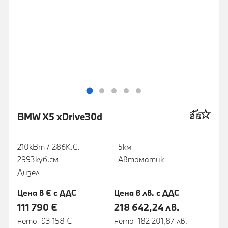
BMW X5 xDrive30d
210кВт / 286К.С.
5км
2993куб.cм
Автоматик
Дизел
Цена в € с ДДС
Цена в лв. с ДДС
111 790 €
218 642,24 лв.
нето 93 158 €
нето 182 201,87 лв.