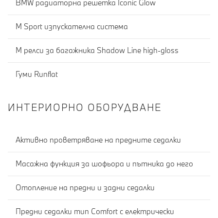
BMW радиаторна решетка Iconic Glow
M Sport изпускателна система
M релси за багажника Shadow Line high-gloss
Гуми Runflat
ИНТЕРИОРНО ОБОРУДВАНЕ
Активно проветряване на предните седалки
Масажна функция за шофьора и пътника до него
Отопление на предни и задни седалки
Предни седалки тип Comfort с електрически