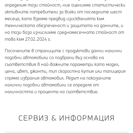
определим тази стойност, ние оценихме статистически
активните потребители за всеки от последните шест
месеца, като взехме предвид изискванията към
техническата обезпеченост и защитата на данните, и
на тази база изчислихме средномесечната стойност от
това към 27.02.2024 г.
Посочените в страниците с продуктови данни налични
подобни автомобили са подбрани въз основа на
съответствия в най-важните параметри като модел,
цена, цвят, джанти, тип скоростна кутия или тапицерия
спрямо избрания автомобил. Редът на показаните
налични подобни автомобили се определя от
наличността и процента на съответствие.
СЕРВИЗ & ИНФОРМАЦИЯ