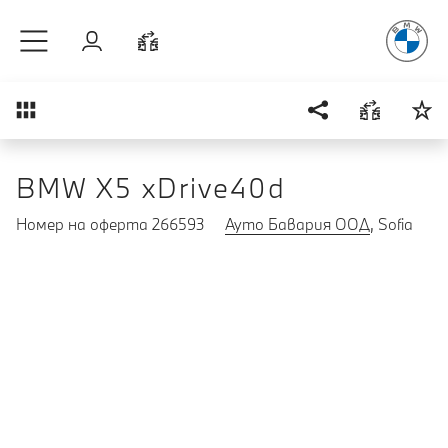
Радостт
Към основното съдържание
Вход
Cравнете
Преглед
BMW X5 xDrive40d
Номер на оферта 266593
Ауто Бавария ООД
, Sofia