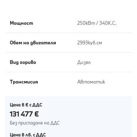
Мощност
250кВт / 340К.С.
Обем на двигателя
2993куб.cм
Вид гориво
Дизел
Tрансмисия
Автоматик
Цена в € с ДДС
131 477 €
Без приспадане на ДДС
Цена в лв. с ДДС