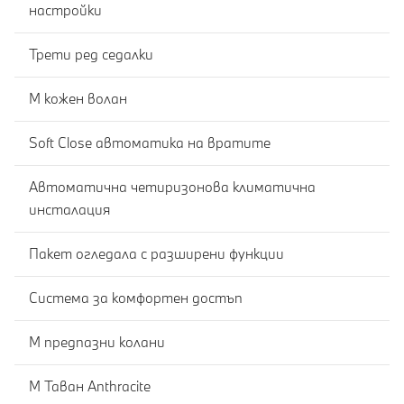
настройки
Трети ред седалки
M кожен волан
Soft Close автоматика на вратите
Автоматична четиризонова климатична
инсталация
Пакет огледала с разширени функции
Система за комфортен достъп
M предпазни колани
M Таван Anthracite