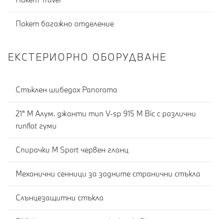
Пакет багажно отделение
ЕКСТЕРИОРНО ОБОРУДВАНЕ
Стъклен шибедах Panorama
21" M Алум. джанти тип V-sp 915 M Bic с различни
runflat гуми
Спирачки M Sport червен гланц
Механични сенници за задните странични стъкла
Слънцезащитни стъкла