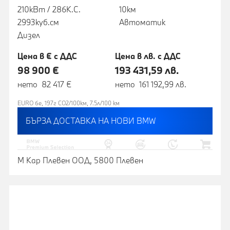
210кВт / 286К.С.
10км
2993куб.cм
Автоматик
Дизел
Цена в € с ДДС
Цена в лв. с ДДС
98 900 €
193 431,59 лв.
нето 82 417 €
нето 161 192,99 лв.
EURO 6e, 197г CO2/100км, 7.5л/100 км
БЪРЗА ДОСТАВКА НА НОВИ BMW
М Кар Плевен ООД, 5800 Плевен