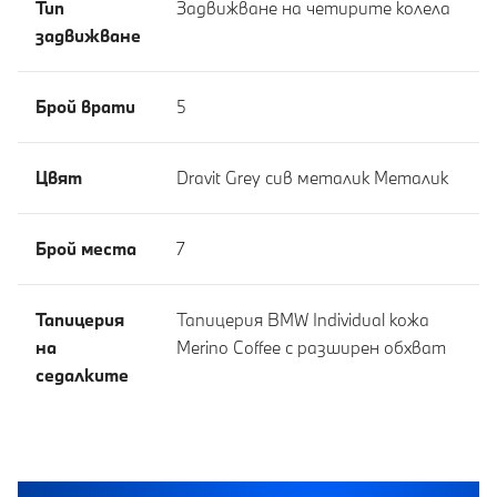
Тип
Задвижване на четирите колела
задвижване
Брой врати
5
Цвят
Dravit Grey сив металик Meталик
Брой места
7
Тапицерия
Тапицерия BMW Individual кожa
на
Merino Coffee с разширен обхват
седалките