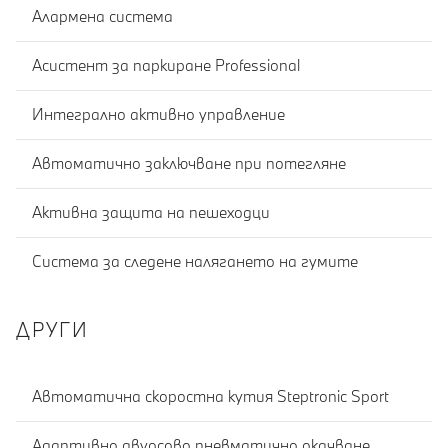
Алармена система
Асистент за паркиране Professional
Интегрално активно управление
Автоматично заключване при потегляне
Активна защита на пешеходци
Система за следене налягането на гумите
ДРУГИ
Автоматична скоростна кутия Steptronic Sport
Адаптивно двуосово пневматично окачване