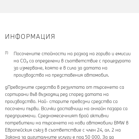
ИНФОРМАЦИЯ
Посочените стойности на разход на гориво и емисии
на CO₂ са определени в съответствие с процедурата
за измерване, която е в сила за датата на
производство на представения автомобил.
gПревозните средства в резултата от търсенето са
сортирани във възходящ ред според датата на
производство. Най- старите превозни средства са
посочени първи. Всички доставчици на онлайн пазара са
предприемачи. Средномесечният брой активни
потребители на търсенето на нови автомобили BMW в
Европейския съюз в съответствие с член 24, ал. 2 на
Закона за дигиталните услуги е под 50 000. За да