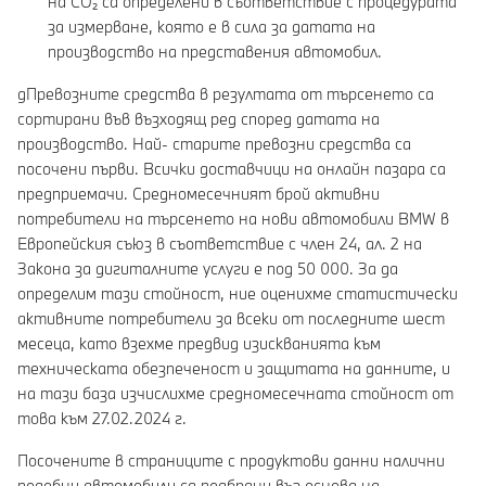
на CO₂ са определени в съответствие с процедурата
за измерване, която е в сила за датата на
производство на представения автомобил.
gПревозните средства в резултата от търсенето са
сортирани във възходящ ред според датата на
производство. Най- старите превозни средства са
посочени първи. Всички доставчици на онлайн пазара са
предприемачи. Средномесечният брой активни
потребители на търсенето на нови автомобили BMW в
Европейския съюз в съответствие с член 24, ал. 2 на
Закона за дигиталните услуги е под 50 000. За да
определим тази стойност, ние оценихме статистически
активните потребители за всеки от последните шест
месеца, като взехме предвид изискванията към
техническата обезпеченост и защитата на данните, и
на тази база изчислихме средномесечната стойност от
това към 27.02.2024 г.
Посочените в страниците с продуктови данни налични
подобни автомобили са подбрани въз основа на