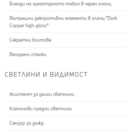
Бленди на арматурното табло в черен гланц
Вътрешни декоративни елементи в гланц "Dark
Copper high-gloss"
Секретни болтове
Велурени стелки
СВЕТЛИНИ И ВИДИМОСТ
Асистент за дълги светлини
Ксенонови предни светлини
Сензор за дъжд