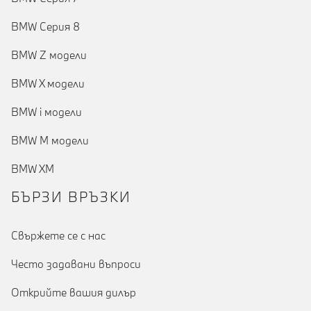
BMW Серия 8
BMW Z модели
BMW X модели
BMW i модели
BMW M модели
BMW XM
БЪРЗИ ВРЪЗКИ
Cвържете се с нас
Често задавани въпроси
Открийте вашия дилър