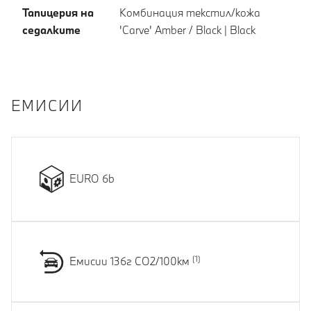
Тапицерия на
Комбинация текстил/кожа
седалките
'Carve' Amber / Black | Black
EМИСИИ
EURO 6b
Емисии 136г CO2/100км