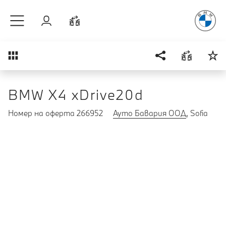
Радостт
Към основното съдържание
Вход
Cравнете
Преглед
BMW X4 xDrive20d
Номер на оферта 266952
Ауто Бавария ООД
, Sofia