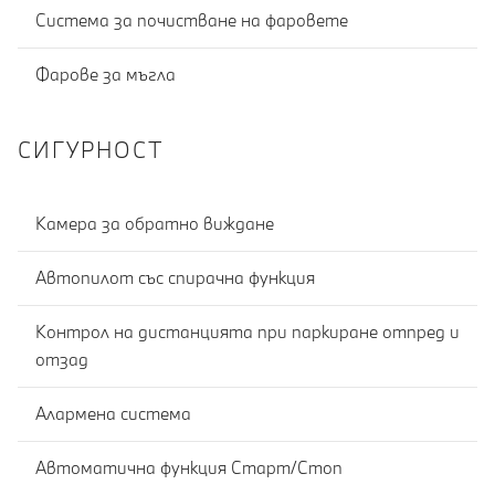
Система за почистване на фаровете
Фарове за мъгла
СИГУРНОСТ
Камера за обратно виждане
Автопилот със спирачна функция
Контрол на дистанцията при паркиране отпред и
отзад
Алармена система
Автоматична функция Старт/Стоп