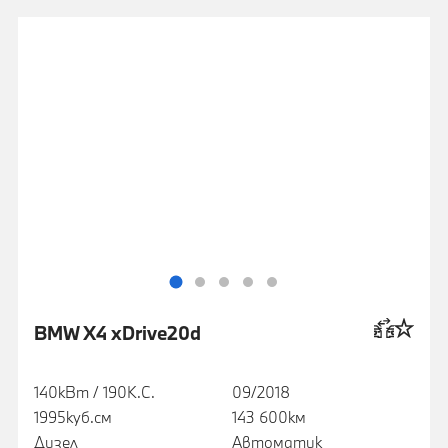
BMW X4 xDrive20d
140кВт / 190К.С.
09/2018
1995куб.cм
143 600км
Дизел
Автоматик