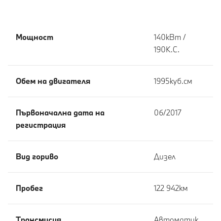
Мощност
140кВт /
190К.С.
Обем на двигателя
1995куб.cм
Първоначална дата на
06/2017
регистрация
Вид гориво
Дизел
Пробег
122 942км
Tрансмисия
Автоматик