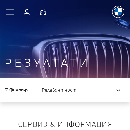
Радостт
Към основното съдържание
Вход
Cравнете
РЕЗУЛТАТИ
Сортиране по
Филтър
СЕРВИЗ & ИНФОРМАЦИЯ