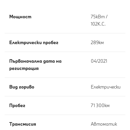
Мощност
75кВт /
102К.С.
Eлектрически пробег
289км
Първоначална дата на
04/2021
регистрация
Вид гориво
Електрически
Пробег
71 300км
Tрансмисия
Автоматик