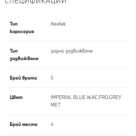
СПЕЦИФИКАЦИИ
Тип
Хечбек
каросерия
Тип
задно задвижване
задвижване
Брой врати
5
Цвят
IMPERIAL BLUE W.AC.FRO.GREY
MET
Брой места
4