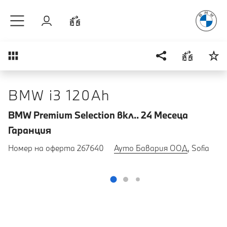
Радостт
Към основното съдържание
Вход
Cравнете
Преглед
BMW i3 120Ah
BMW Premium Selection вкл.. 24 Mесеца
Гаранция
Номер на оферта 267640
Ауто Бавария ООД
, Sofia