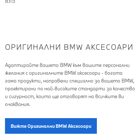
8313
OРИГИНАЛНИ BMW АКСЕСОАРИ
Адаптирайте вашето BMW към вашите персонални
желания с оригиналните BMW аксесоари - богата
гама продукти, направени специално за вашето BMW,
проектирани по най-високите стандарти за качество
и сигурност, които ще отговорят на всичките ви
очаквания.
Вижте Oригинални BMW Aксесоари