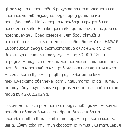
gПревозните средства в резултата от търсенето са
сортирани във възходящ ред според датата на
производство. Най- старите превозни средства са
посочени първи. Всички доставчици на онлайн пазара са
предприемачи. Средномесечният брой активни
потребители на търсенето на нови автомобили BMW в
Европейския съюз в съответствие с член 24, ал. 2 на
Закона за дигиталните услуги е под 50 000. За да
определим тази стойност, ние оценихме статистически
активните потребители за всеки от последните шест
месеца, като взехме предвид изискванията към
техническата обезпеченост и защитата на данните, и
на тази база изчислихме средномесечната стойност от
това към 27.02.2024 г.
Посочените в страниците с продуктови данни налични
подобни автомобили са подбрани въз основа на
съответствия в най-важните параметри като модел,
цена, цвят, джанти, тип скоростна кутия или тапицерия