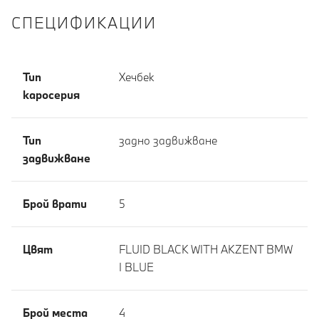
СПЕЦИФИКАЦИИ
Тип
Хечбек
каросерия
Тип
задно задвижване
задвижване
Брой врати
5
Цвят
FLUID BLACK WITH AKZENT BMW
I BLUE
Брой места
4