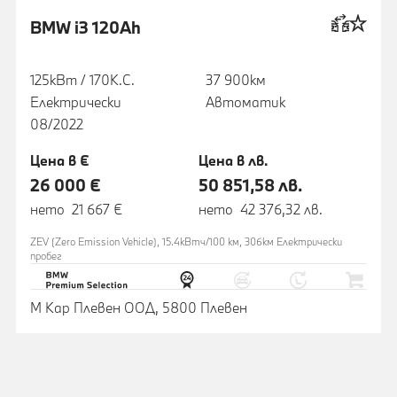
BMW i3 120Ah
125кВт / 170К.С.
37 900км
Електрически
Автоматик
08/2022
Цена в €
Цена в лв.
26 000 €
50 851,58 лв.
нето 21 667 €
нето 42 376,32 лв.
ZEV (Zero Emission Vehicle), 15.4кВтч/100 км, 306км Eлектрически
пробег
М Кар Плевен ООД, 5800 Плевен