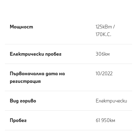
Мощност
125кВт /
170К.С.
Eлектрически пробег
306км
Първоначална дата на
10/2022
регистрация
Вид гориво
Електрически
Пробег
61 950км