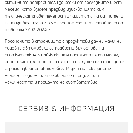
активните потребители за всеки от последните шест
месеца, като взехме предвид изискванията към
техническата обезпеченост и защитата на данните, и
на тази база изчислихме средномесечната стойност от
това към 27.02.2024 г.
Посочените в страниците с продуктови данни налични
подобни автомобили са подбрани въз основа на
съответствия в най-важните параметри като модел,
цена, цвят, джанти, тип скоростна кутия или тапицерия
спрямо избрания автомобил. Редът на показаните
налични подобни автомобили се определя от
наличността и процента на съответствие.
СЕРВИЗ & ИНФОРМАЦИЯ