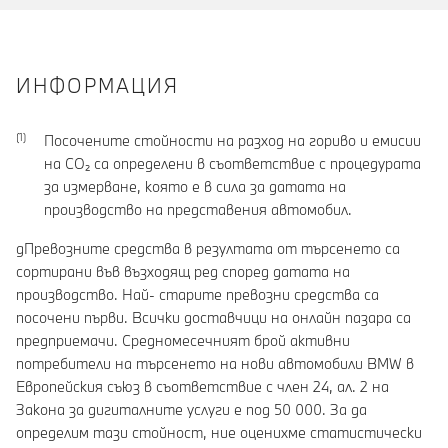
ИНФОРМАЦИЯ
Посочените стойности на разход на гориво и емисии
на CO₂ са определени в съответствие с процедурата
за измерване, която е в сила за датата на
производство на представения автомобил.
gПревозните средства в резултата от търсенето са
сортирани във възходящ ред според датата на
производство. Най- старите превозни средства са
посочени първи. Всички доставчици на онлайн пазара са
предприемачи. Средномесечният брой активни
потребители на търсенето на нови автомобили BMW в
Европейския съюз в съответствие с член 24, ал. 2 на
Закона за дигиталните услуги е под 50 000. За да
определим тази стойност, ние оценихме статистически