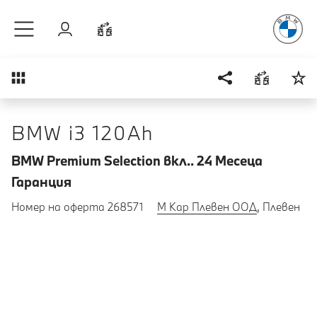
Радостт
Към основното съдържание
Вход
Cравнете
Преглед
BMW i3 120Ah
BMW Premium Selection вкл.. 24 Mесеца
Гаранция
Номер на оферта 268571
М Кар Плевен ООД
, Плевен