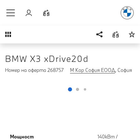
Радостт
Към основното съдържание
Вход
Cравнете
Преглед
BMW X3 xDrive20d
Номер на оферта 268757
М Кар София ЕООД
, София
Мощност
140кВт /