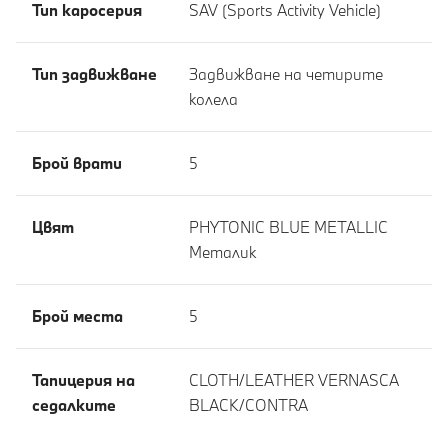
Тип каросерия
SAV (Sports Activity Vehicle)
Тип задвижване
Задвижване на четирите
колела
Брой врати
5
Цвят
PHYTONIC BLUE METALLIC
Meталик
Брой места
5
Тапицерия на
CLOTH/LEATHER VERNASCA
седалките
BLACK/CONTRA