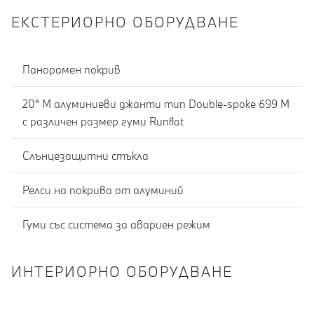
ЕКСТЕРИОРНО ОБОРУДВАНЕ
Панорамен покрив
20" M алуминиеви джанти тип Double-spoke 699 M
с различен размер гуми Runflat
Слънцезащитни стъкла
Релси на покрива от алуминий
Гуми със система за авариен режим
ИНТЕРИОРНО ОБОРУДВАНЕ