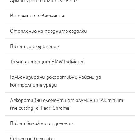
Арматурно табло в Sensatec
Вътрешно осветление
Отопление на предните седалки
Пакет за съхранение
Таван антрацит BMW Individual
Галванизирани декоративни лайсни за
контролните уреди
Декоративни елементи от алуминии 'Aluminium
fine cutting' с 'Pearl Chrome'
Пакет багажно отделение
Секретни болтове