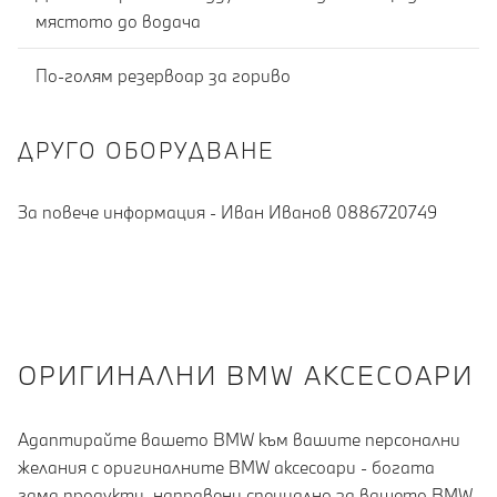
мястото до водача
По-голям резервоар за гориво
ДРУГО ОБОРУДВАНЕ
За повече информация - Иван Иванов 0886720749
OРИГИНАЛНИ BMW АКСЕСОАРИ
Адаптирайте вашето BMW към вашите персонални
желания с оригиналните BMW аксесоари - богата
гама продукти, направени специално за вашето BMW,