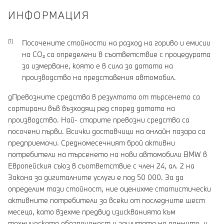
ИНФОРМАЦИЯ
Посочените стойности на разход на гориво и емисии
на CO₂ са определени в съответствие с процедурата
за измерване, която е в сила за датата на
производство на представения автомобил.
gПревозните средства в резултата от търсенето са
сортирани във възходящ ред според датата на
производство. Най- старите превозни средства са
посочени първи. Всички доставчици на онлайн пазара са
предприемачи. Средномесечният брой активни
потребители на търсенето на нови автомобили BMW в
Европейския съюз в съответствие с член 24, ал. 2 на
Закона за дигиталните услуги е под 50 000. За да
определим тази стойност, ние оценихме статистически
активните потребители за всеки от последните шест
месеца, като взехме предвид изискванията към
техническата обезпеченост и защитата на данните, и