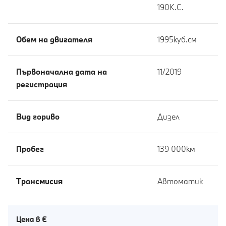
190К.С.
Обем на двигателя
1995куб.cм
Първоначална дата на
11/2019
регистрация
Вид гориво
Дизел
Пробег
139 000км
Tрансмисия
Автоматик
Цена в €