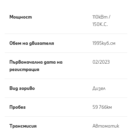
Мощност
110кВт /
150К.С.
Обем на двигателя
1995куб.cм
Първоначална дата на
02/2023
регистрация
Вид гориво
Дизел
Пробег
59 766км
Tрансмисия
Автоматик