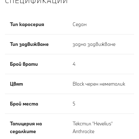
СПЕЦИФИКАЦИИ
Тип каросерия
Седан
Тип задвижване
задно задвижване
Брой врати
4
Цвят
Black черен неметалик
Брой места
5
Тапицерия на
Текстил 'Hevelius'
седалките
Anthracite