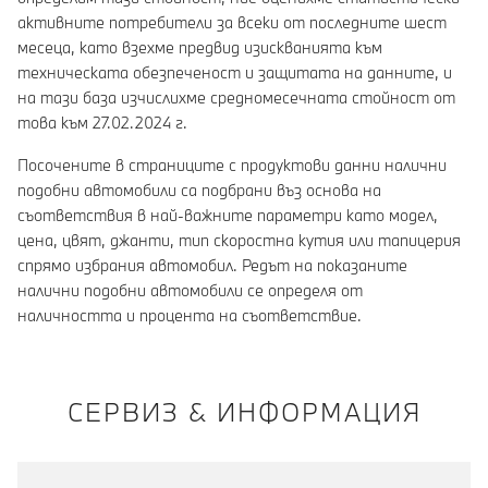
активните потребители за всеки от последните шест
месеца, като взехме предвид изискванията към
техническата обезпеченост и защитата на данните, и
на тази база изчислихме средномесечната стойност от
това към 27.02.2024 г.
Посочените в страниците с продуктови данни налични
подобни автомобили са подбрани въз основа на
съответствия в най-важните параметри като модел,
цена, цвят, джанти, тип скоростна кутия или тапицерия
спрямо избрания автомобил. Редът на показаните
налични подобни автомобили се определя от
наличността и процента на съответствие.
СЕРВИЗ & ИНФОРМАЦИЯ