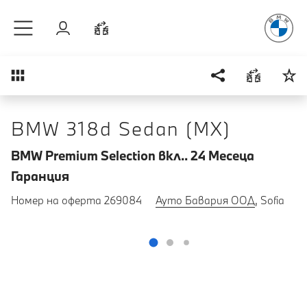
Радостт
Към основното съдържание
Вход
Cравнете
Преглед
BMW 318d Sedan (MX)
BMW Premium Selection вкл.. 24 Mесеца
Гаранция
Номер на оферта 269084
Ауто Бавария ООД
, Sofia