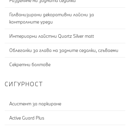
Разделяне на задната седалка
Галванизирани декоративни лайсни за
контролните уреди
Интериорни лайстни Quartz Silver matt
Облегалки за глава на задните седалки, сгъваеми
Секретни болтове
СИГУРНОСТ
Асистент за паркиране
Active Guard Plus