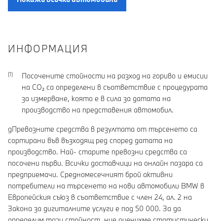
ИНФОРМАЦИЯ
Посочените стойности на разход на гориво и емисии
на CO₂ са определени в съответствие с процедурата
за измерване, която е в сила за датата на
производство на представения автомобил.
gПревозните средства в резултата от търсенето са
сортирани във възходящ ред според датата на
производство. Най- старите превозни средства са
посочени първи. Всички доставчици на онлайн пазара са
предприемачи. Средномесечният брой активни
потребители на търсенето на нови автомобили BMW в
Европейския съюз в съответствие с член 24, ал. 2 на
Закона за дигиталните услуги е под 50 000. За да
определим тази стойност, ние оценихме статистически