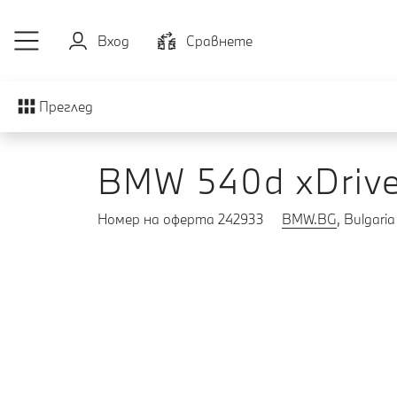
Към основното съдържание
Вход
Cравнете
Преглед
BMW 540d xDriv
Номер на оферта 242933
BMW.BG
, Bulgaria