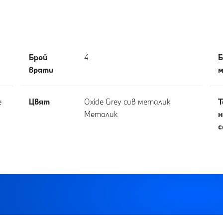
Брой
4
Б
врати
м
е
Цвят
Oxide Grey сив металик
Т
Meталик
н
с