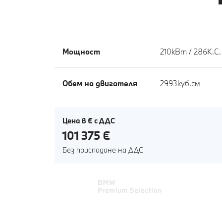
Мощност
210кВт / 286К.С.
Обем на двигателя
2993куб.cм
Цена в € с ДДС
101 375 €
Без приспадане на ДДС