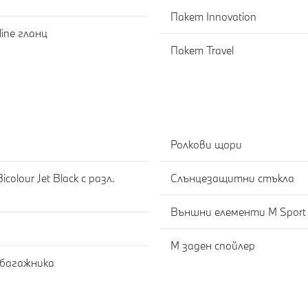
Пакет Innovation
ine гланц
Пакет Travel
Е
Ролкови щори
olour Jet Black с разл.
Слънцезащитни стъкла
Външни елементи M Sport
М заден спойлер
 багажника