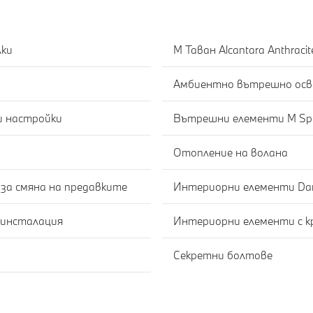
лки
M Таван Alcantara Anthracit
Амбиентно вътрешно осв
ки настройки
Вътрешни елементи M Sp
Отопление на волана
за смяна на предавките
Интериорни елементи Dark S
 инсталация
Интериорни елементи с кри
Секретни болтове