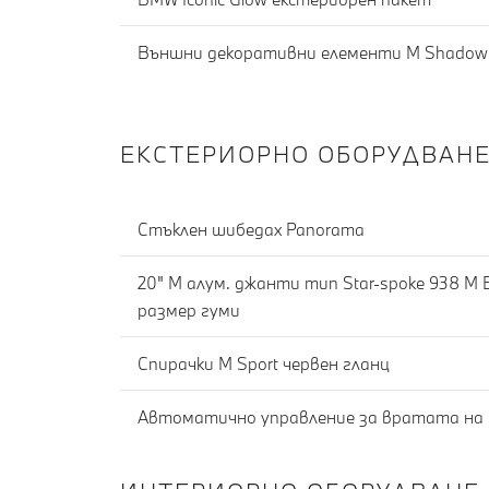
Външни декоративни елементи M Shadowl
ЕКСТЕРИОРНО ОБОРУДВАН
Стъклен шибедах Panorama
20" M алум. джанти тип Star-spoke 938 M Bic
размер гуми
Спирачки M Sport червен гланц
Автоматично управление за вратата на