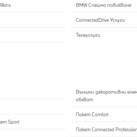
lkins
BMW Спешно повикване
ConnectedDrive Услуги
Телеуслуги
Външни декоративни елем
обхват
Пакет Comfort
ет Sport
Пакет Connected Profession