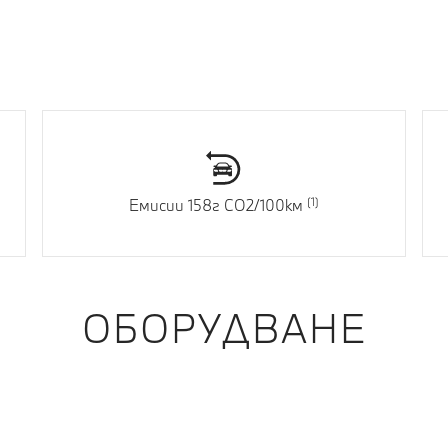
Емисии 158г CO2/100км
ОБОРУДВАНЕ