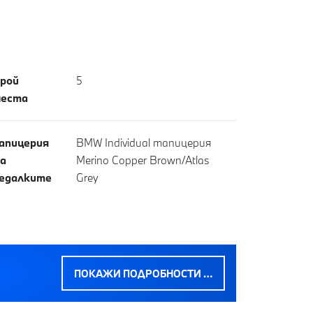
рой
5
еста
апицерия
BMW Individual тапицерия
а
Merino Copper Brown/Atlas
едалките
Grey
ПОКАЖИ ПОДРОБНОСТИ …