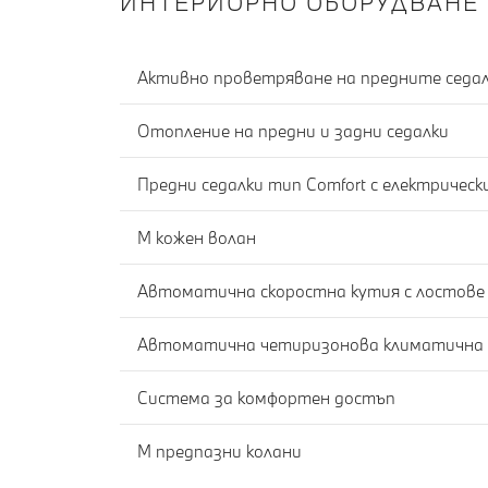
ИНТЕРИОРНО ОБОРУДВАНЕ
Активно проветряване на предните седа
Отопление на предни и задни седалки
Предни седалки тип Comfort с електричес
M кожен волан
Автоматична скоростна кутия с лостове 
Автоматична четиризонова климатична
Система за комфортен достъп
M предпазни колани