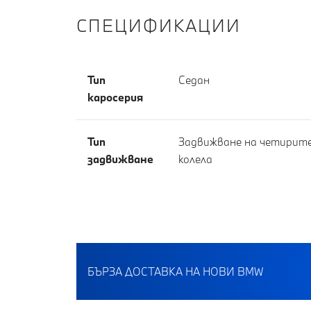
СПЕЦИФИКАЦИИ
Тип
Седан
каросерия
Тип
Задвижване на четирит
задвижване
колела
БЪРЗА ДОСТАВКА НА НОВИ BMW