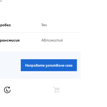
р
робег
1км
рансмисия
Автоматик
Направете запитване сега