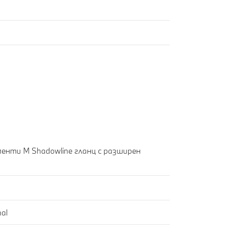
енти M Shadowline гланц с разширен
al