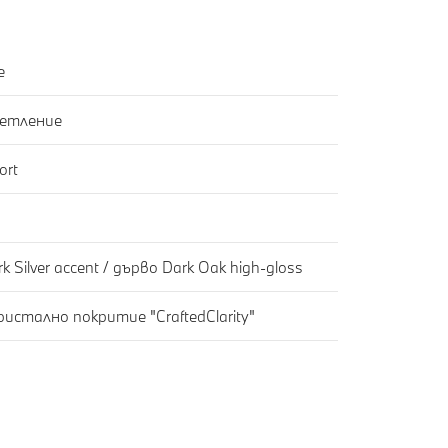
e
етление
ort
ilver accent / дърво Dark Oak high-gloss
стално покритие "CraftedClarity"