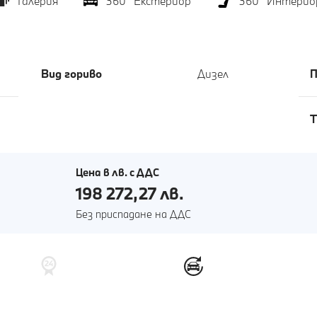
Галерия
360° Eкстериор
360° Интерио
Вид гориво
Дизел
П
T
Цена в лв. с ДДС
198 272,27 лв.
Без приспадане на ДДС