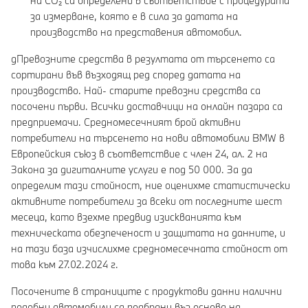
на CO₂ са определени в съответствие с процедурата
за измерване, която е в сила за датата на
производство на представения автомобил.
gПревозните средства в резултата от търсенето са
сортирани във възходящ ред според датата на
производство. Най- старите превозни средства са
посочени първи. Всички доставчици на онлайн пазара са
предприемачи. Средномесечният брой активни
потребители на търсенето на нови автомобили BMW в
Европейския съюз в съответствие с член 24, ал. 2 на
Закона за дигиталните услуги е под 50 000. За да
определим тази стойност, ние оценихме статистически
активните потребители за всеки от последните шест
месеца, като взехме предвид изискванията към
техническата обезпеченост и защитата на данните, и
на тази база изчислихме средномесечната стойност от
това към 27.02.2024 г.
Посочените в страниците с продуктови данни налични
подобни автомобили са подбрани въз основа на