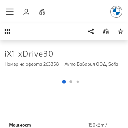
Радостт
Към основното съдържание
Вход
Cравнете
Преглед
iX1 xDrive30
Номер на оферта 263358
Ауто Бавария ООД
, Sofia
Мощност
150кВт /