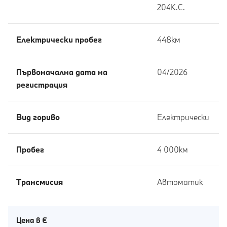
204К.С.
Eлектрически пробег
448км
Първоначална дата на
04/2026
регистрация
Вид гориво
Електрически
Пробег
4 000км
Tрансмисия
Автоматик
Цена в €