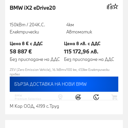
BMW iX2 eDrive20
150кВт / 204К.С.
4км
Електрически
Автоматик
Цена в € с ДДС
Цена в лв. с ДДС
58 887 €
115 172,96 лв.
Без приспадане на ДДС
Без приспадане на ДДС
ZEV (Zero Emission Vehicle), 16.1кВтч/100 км, 453км Eлектрически
пробег
БЪРЗА ДОСТАВКА НА НОВИ BMW
М Кар ООД, 4199 с.Труд