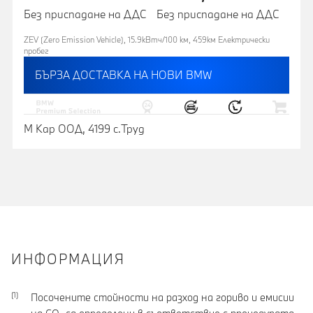
Без приспадане на ДДС
Без приспадане на ДДС
ZEV (Zero Emission Vehicle), 15.9кВтч/100 км, 459км Eлектрически
пробег
БЪРЗА ДОСТАВКА НА НОВИ BMW
М Кар ООД, 4199 с.Труд
ИНФОРМАЦИЯ
Посочените стойности на разход на гориво и емисии