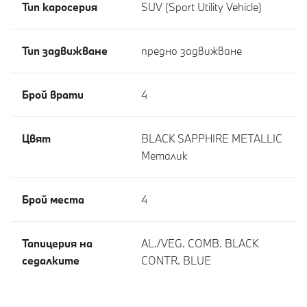
Тип каросерия
SUV (Sport Utility Vehicle)
Тип задвижване
предно задвижване
Брой врати
4
Цвят
BLACK SAPPHIRE METALLIC
Meталик
Брой места
4
Тапицерия на
AL./VEG. COMB. BLACK
седалките
CONTR. BLUE