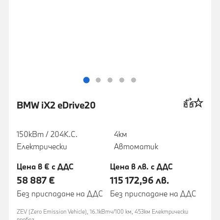
BMW iX2 eDrive20
150кВт / 204К.С.
4км
Електрически
Автоматик
Цена в € с ДДС
Цена в лв. с ДДС
58 887 €
115 172,96 лв.
Без приспадане на ДДС
Без приспадане на ДДС
ZEV (Zero Emission Vehicle), 16.1кВтч/100 км, 453км Eлектрически
пробег