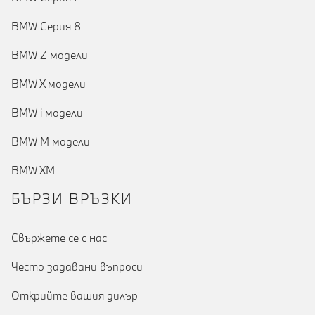
BMW Серия 8
BMW Z модели
BMW X модели
BMW i модели
BMW M модели
BMW XM
БЪРЗИ ВРЪЗКИ
Cвържете се с нас
Често задавани въпроси
Открийте вашия дилър