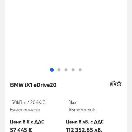
BMW iX1 eDrive20
150кВт / 204К.С.
3км
Електрически
Автоматик
Цена в € с ДДС
Цена в лв. с ДДС
57 445 €
112 352,65 лв.